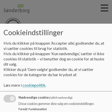
Cookieindstillinger
nydamskolen
G
Hvis du klikker på knappen ’Accepter alle’, godkender du, at
å
vi sætter cookies til brug for statistik.
t
Hvis du klikker på knappen ’Kun nødvendige,’ sætter vi ikke
i
Nydamskolen
cookies til statistik – vi benytter dog en cookie for at huske
l
Skolevej 21, V. Sottrup
dit valg.
h
Klikker du på ’Gem valgte’ godkender du, at vi sætter
nydamskolen@sonderborg.dk
o
cookies for de kategorier du har krydset af.
88724391
v
e
/tilgaengelighedserklaering
Læs mere i
cookiepolitik
.
d
Sitemap
i
Nødvendige cookies
n
(altid nødvendig)
Cookie politik
d
Disse cookies gemmer dine valg om cookieindstillinger.
h
Formål
:
Funktionalitet