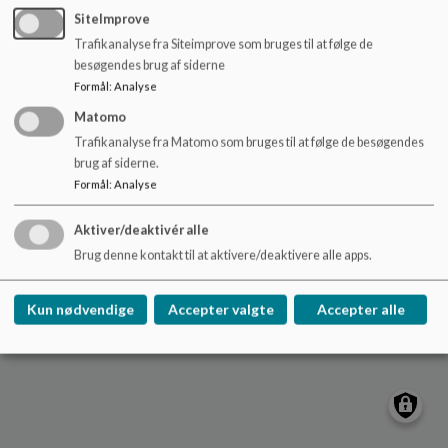
o
SiteImprove
l
Trafikanalyse fra Siteimprove som bruges til at følge de
d
besøgendes brug af siderne
e
Formål
:
Analyse
t
Matomo
Trafikanalyse fra Matomo som bruges til at følge de besøgendes
brug af siderne.
Formål
:
Analyse
Aktiver/deaktivér alle
Brug denne kontakt til at aktivere/deaktivere alle apps.
Kun nødvendige
Accepter valgte
Accepter alle