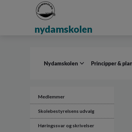
G
å
t
i
nydamskolen
l
h
o
v
e
d
Nydamskolen
Principper & pla
i
n
d
h
o
l
Medlemmer
d
e
Skolebestyrelsens udvalg
t
Høringssvar og skrivelser