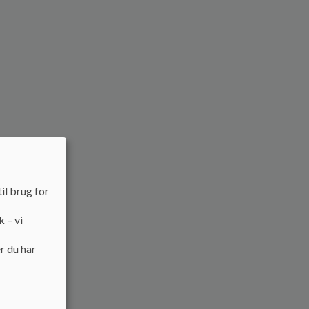
il brug for
k – vi
r du har