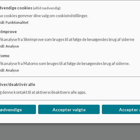
vendige cookies
(altid nødvendig)
se cookies gemmer dine valg om cookieindstillinger.
På bestyrelsens vegne
mål
:
Funktionalitet
eImprove
ikanalyse fra Siteimprove som bruges til at følge de besøgendes brug af siderne
mål
:
Analyse
Tommy Fischer/Michal Pedersen
tomo
fikanalyse fra Matomo som bruges til at følge de besøgendes brug af siderne.
mål
:
Analyse
iver/deaktivér alle
 denne kontakt til at aktivere/deaktivere alle apps.
nødvendige
Accepter valgte
Accepter 