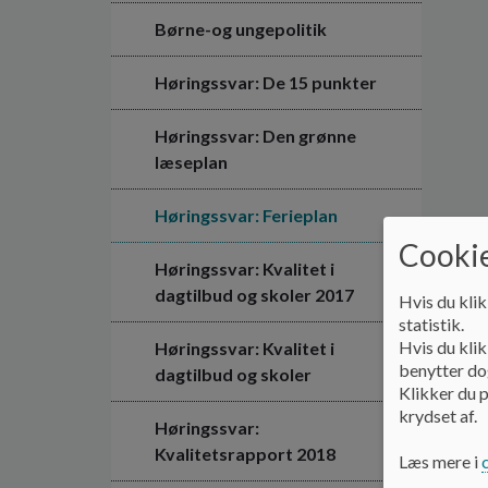
Børne-og ungepolitik
Høringssvar: De 15 punkter
Høringssvar: Den grønne
læseplan
Høringssvar: Ferieplan
Cookie
Høringssvar: Kvalitet i
dagtilbud og skoler 2017
Hvis du klik
statistik.
Hvis du klik
Høringssvar: Kvalitet i
benytter dog
dagtilbud og skoler
Klikker du p
krydset af.
Høringssvar:
Kvalitetsrapport 2018
Læs mere i