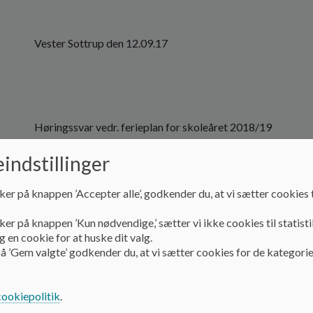
Vester Sottrup den 12.09.17
Høringssvar vedr. ferieplan for skoleåret 2018/19
indstillinger
ker på knappen ’Accepter alle’, godkender du, at vi sætter cookies t
ker på knappen ’Kun nødvendige,’ sætter vi ikke cookies til statisti
 en cookie for at huske dit valg.
Nydamskolens MED-udvalg og Skolebestyrelsen
å ’Gem valgte’ godkender du, at vi sætter cookies for de kategorie
anbefaler forslag 1
cookiepolitik
.