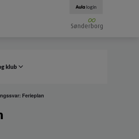
login
g klub
ngssvar: Ferieplan
n