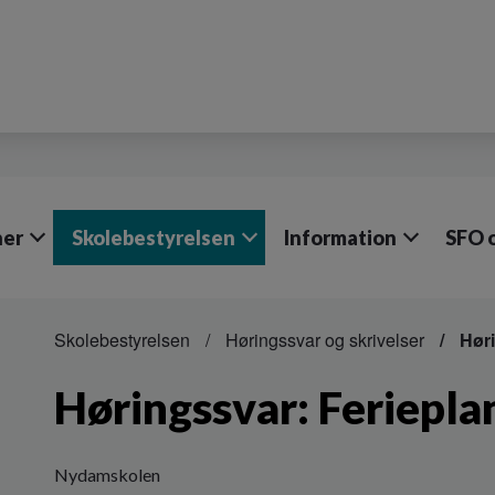
ner
Skolebestyrelsen
Information
SFO o
Skolebestyrelsen
Høringssvar og skrivelser
Høri
Høringssvar: Feriepla
Nydamskolen