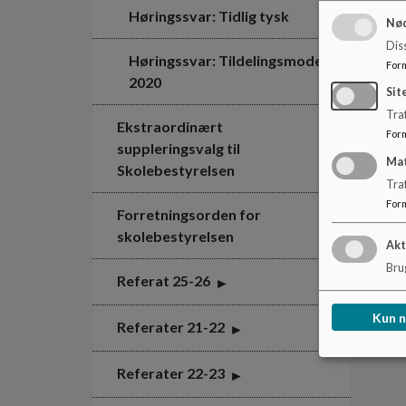
Høringssvar: Tidlig tysk
Nød
Dis
Høringssvar: Tildelingsmodel
For
2020
Sit
Traf
Ekstraordinært
For
suppleringsvalg til
Ma
Skolebestyrelsen
Tra
For
Forretningsorden for
skolebestyrelsen
Akt
Brug
Referat 25-26
Kun 
Referater 21-22
Referater 22-23