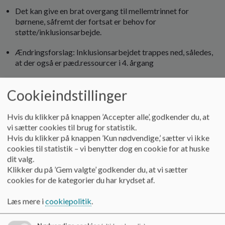
Det kan give en brat overgang til mellemtrinnet for
børnene, såfremt der fortsat er behov for
støtte/inklusionsarbejde.
Ændringsforslag: Inklusionsarbejdet trappes ned, således,
at der også er pæd.ressourcer i 4. årgang
Cookieindstillinger
Spørgsmål: Hvordan støttes børnene i SFO’en om
eftermiddagen. Er der tiltænkt dem nogle flere midler?
Hvis du klikker på knappen ’Accepter alle’, godkender du, at
Spørgsmål: Hvorfor begrænses ledelsesretten lige på
vi sætter cookies til brug for statistik.
dette område?
Hvis du klikker på knappen ’Kun nødvendige,’ sætter vi ikke
cookies til statistik – vi benytter dog en cookie for at huske
Spørgsmål: Er bindingen af ressourcer til pædagogen ikke i
dit valg.
modstrid med anbefaling 15?
Klikker du på ’Gem valgte’ godkender du, at vi sætter
cookies for de kategorier du har krydset af.
Læs mere i
cookiepolitik
.
Forældreinvolvering.