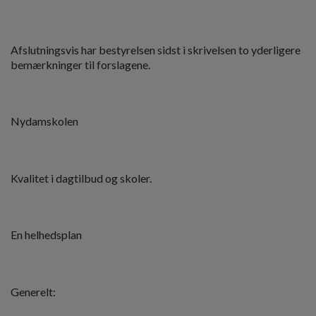
o
l
d
e
Afslutningsvis har bestyrelsen sidst i skrivelsen to yderligere
t
bemærkninger til forslagene.
Nydamskolen
Kvalitet i dagtilbud og skoler.
En helhedsplan
Generelt: