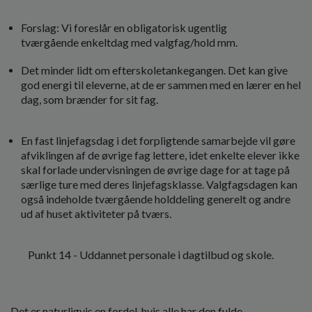
Forslag: Vi foreslår en obligatorisk ugentlig
tværgående enkeltdag med valgfag/hold mm.
Det minder lidt om efterskoletankegangen. Det kan give
god energi til eleverne, at de er sammen med en lærer en hel
dag, som brænder for sit fag.
En fast linjefagsdag i det forpligtende samarbejde vil gøre
afviklingen af de øvrige fag lettere, idet enkelte elever ikke
skal forlade undervisningen de øvrige dage for at tage på
særlige ture med deres linjefagsklasse. Valgfagsdagen kan
også indeholde tværgående holddeling generelt og andre
ud af huset aktiviteter på tværs.
Punkt 14 - Uddannet personale i dagtilbud og skole.
Det er naturligvis en fordel, hvis alle har den fulde