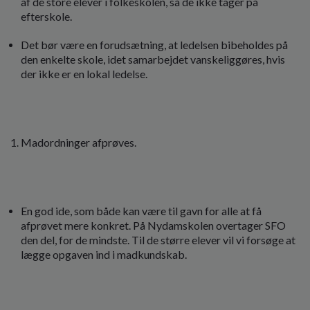
af de store elever i folkeskolen, så de ikke tager på
efterskole.
Det bør være en forudsætning, at ledelsen bibeholdes på
den enkelte skole, idet samarbejdet vanskeliggøres, hvis
der ikke er en lokal ledelse.
Madordninger afprøves.
En god ide, som både kan være til gavn for alle at få
afprøvet mere konkret. På Nydamskolen overtager SFO
den del, for de mindste. Til de større elever vil vi forsøge at
lægge opgaven ind i madkundskab.