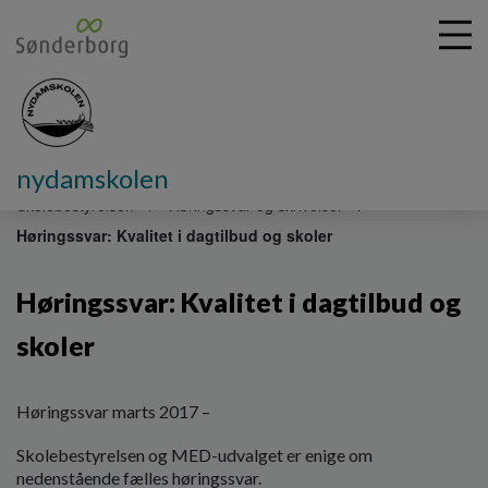
nydamskolen
G
å
Skolebestyrelsen
Høringssvar og skrivelser
t
Høringssvar: Kvalitet i dagtilbud og skoler
i
l
h
Høringssvar: Kvalitet i dagtilbud og
o
v
skoler
e
d
i
Høringssvar marts 2017 –
n
d
Skolebestyrelsen og MED-udvalget er enige om
h
nedenstående fælles høringssvar.