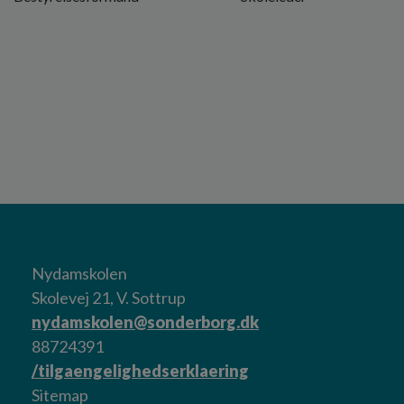
Nydamskolen
Skolevej 21, V. Sottrup
nydamskolen@sonderborg.dk
88724391
/tilgaengelighedserklaering
Sitemap