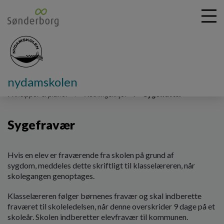
nydamskolen
G
å
Principper & planer
Retningslinjer
Sygefravær
t
i
Sygefravær
l
h
o
v
Hvis en elev er fraværende fra skolen på grund af
e
sygdom, meddeles dette skriftligt til klasselæreren, når
d
skolegangen genoptages.
i
Klasselæreren følger børnenes fravær og skal indberette
n
fraværet til skoleledelsen, når denne overskrider 9 dage på et
d
skoleår. Skolen indberetter elevfravær til kommunen.
h