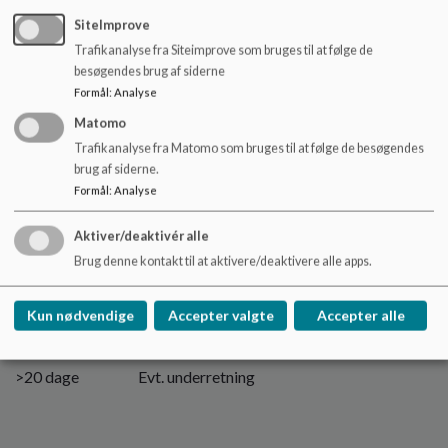
forældre.
SiteImprove
Trafikanalyse fra Siteimprove som bruges til at følge de
besøgendes brug af siderne
Fravær:
Formål
:
Analyse
Matomo
< 10 dage Ved bekymring: ledelsen giver lærerne en
Trafikanalyse fra Matomo som bruges til at følge de besøgendes
besked, hvorefter den enkelte lærer tager kontakt
brug af siderne.
til hjemmet.
Formål
:
Analyse
10-15 dage Klasselærer (evt. teamet omkring klassen)
mødes med forældre – ledelsen orienteres, konsultative
Aktiver/deaktivér alle
møder overvejes.
Brug denne kontakt til at aktivere/deaktivere alle apps.
15- 20 dage Skolen indkalder til konsultativt møde
(afdelingsleder deltager), hvor skolens tilkoblede
Kun nødvendige
Accepter valgte
Accepter alle
sagsbehandler inviteres.
>20 dage Evt. underretning