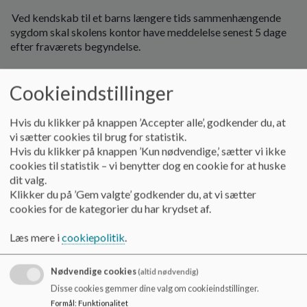
o
Ved kendskab til et barns længere tids sammenhængende
l
sygdom skal skolens kontor have meddelelse senest 5 dage
d
efter fraværets begyndelse.
e
t
Procedure ved elevfravær - pejlemærker
Cookieindstillinger
Som det fremgår af Nydamskolen ’s principper omkring elev-
fravær, har skolen en forventning om, at alle elever møder
Hvis du klikker på knappen ’Accepter alle’, godkender du, at
i skole dagligt til alle undervisningstimer.
vi sætter cookies til brug for statistik.
Hvis du klikker på knappen ’Kun nødvendige,’ sætter vi ikke
Når elever har fravær, har dette indflydelse på elevens
cookies til statistik – vi benytter dog en cookie for at huske
udbytte af undervisningen, elevens sociale kompetencer og
dit valg.
klassens faglige og sociale trivsel.
Klikker du på ’Gem valgte’ godkender du, at vi sætter
cookies for de kategorier du har krydset af.
Derfor ønsker vi at bidrage til, at eleverne har så lidt fravær
som muligt. Der sker hele tiden en vurdering i forhold til
Læs mere i
cookiepolitik
.
fraværet. Nogle gange er der gode forklaringer som langt
sygdomsfravær og ferie.
Nødvendige cookies
(altid nødvendig)
Skolen vil fremadrettet bruge nedenstående, vejledende
Disse cookies gemmer dine valg om cookieindstillinger.
pejlemærker for at få en konstruktiv dialog med elever og
Formål
:
Funktionalitet