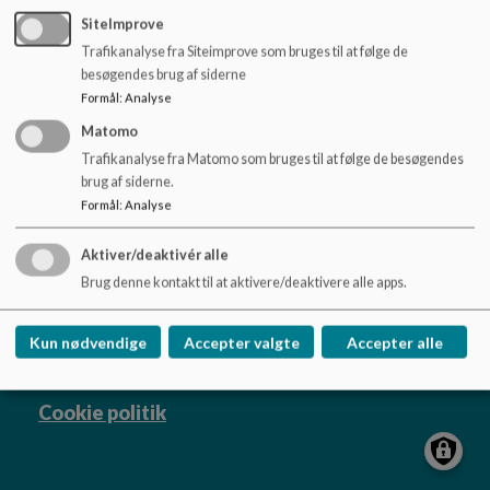
o
SiteImprove
l
Dokumenter
d
Trafikanalyse fra Siteimprove som bruges til at følge de
Princip for underretning af hjemmene om elevernes udbytte af undervisningen.pdf
e
besøgendes brug af siderne
t
Formål
:
Analyse
Matomo
Trafikanalyse fra Matomo som bruges til at følge de besøgendes
brug af siderne.
Nydamskolen
Formål
:
Analyse
Skolevej 21, V. Sottrup
Aktiver/deaktivér alle
nydamskolen@sonderborg.dk
Brug denne kontakt til at aktivere/deaktivere alle apps.
88724391
/tilgaengelighedserklaering
Kun nødvendige
Accepter valgte
Accepter alle
Sitemap
Cookie politik