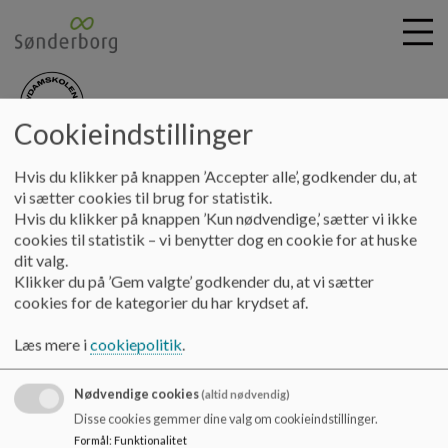
Cookieindstillinger
nydamskolen
G
Hvis du klikker på knappen ’Accepter alle’, godkender du, at
å
Principper & planer
Principper for:
Underretning af
vi sætter cookies til brug for statistik.
t
hjemmene om elevernes udbytte af undervisningen
Hvis du klikker på knappen ’Kun nødvendige,’ sætter vi ikke
i
cookies til statistik – vi benytter dog en cookie for at huske
l
dit valg.
h
Underretning af hjemmene om
Klikker du på ’Gem valgte’ godkender du, at vi sætter
o
cookies for de kategorier du har krydset af.
v
elevernes udbytte af
e
Læs mere i
cookiepolitik
.
d
undervisningen
i
n
Nødvendige cookies
(altid nødvendig)
d
Underretning af hjemmene om elevernes udbytte af
Disse cookies gemmer dine valg om cookieindstillinger.
h
undervisningen
Formål
:
Funktionalitet