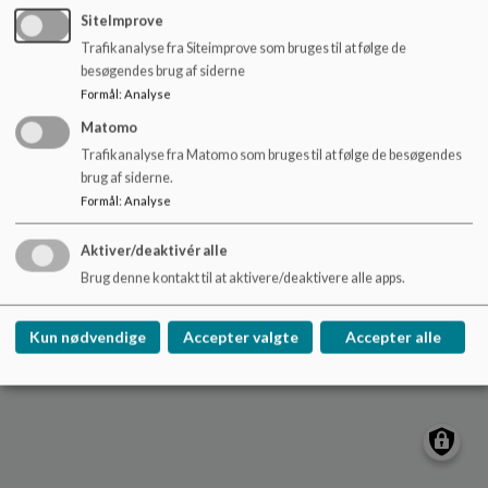
o
SiteImprove
l
Trafikanalyse fra Siteimprove som bruges til at følge de
d
Nydamskolen
besøgendes brug af siderne
e
Skolevej 21, V. Sottrup
Formål
:
Analyse
t
nydamskolen@sonderborg.dk
Matomo
88724391
Trafikanalyse fra Matomo som bruges til at følge de besøgendes
brug af siderne.
/tilgaengelighedserklaering
Formål
:
Analyse
Sitemap
Aktiver/deaktivér alle
Cookie politik
Brug denne kontakt til at aktivere/deaktivere alle apps.
Kun nødvendige
Accepter valgte
Accepter alle