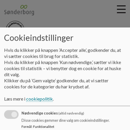
Cookieindstillinger
nydamskolen
G
Hvis du klikker på knappen ’Accepter alle’, godkender du, at
å
Principper & planer
Retningslinjer
Bundne opgaver
vi sætter cookies til brug for statistik.
t
Hvis du klikker på knappen ’Kun nødvendige,’ sætter vi ikke
i
cookies til statistik – vi benytter dog en cookie for at huske
Bundne opgaver
l
dit valg.
h
Klikker du på ’Gem valgte’ godkender du, at vi sætter
o
cookies for de kategorier du har krydset af.
v
Bundne opgaver revideret november 2022
e
Læs mere i
cookiepolitik
.
Dokumenter
d
i
Bundne opgaver revideret nov. 2022
Nødvendige cookies
n
(altid nødvendig)
d
Disse cookies gemmer dine valg om cookieindstillinger.
h
Formål
:
Funktionalitet