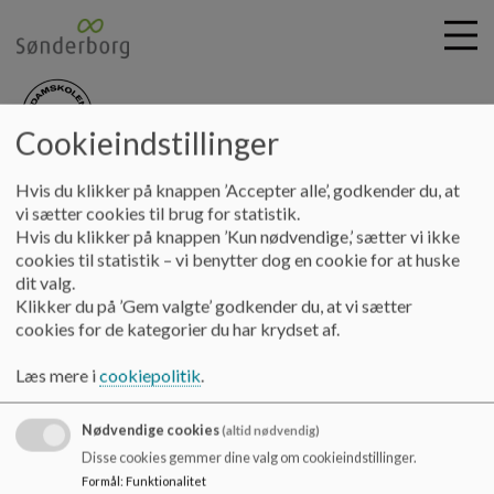
Cookieindstillinger
nydamskolen
G
Hvis du klikker på knappen ’Accepter alle’, godkender du, at
å
Skolebestyrelsen
Referater 23 - 24
vi sætter cookies til brug for statistik.
t
Hvis du klikker på knappen ’Kun nødvendige,’ sætter vi ikke
i
cookies til statistik – vi benytter dog en cookie for at huske
Referater 23 - 24
l
dit valg.
h
Klikker du på ’Gem valgte’ godkender du, at vi sætter
o
cookies for de kategorier du har krydset af.
v
Referat fra skolebestyrelsesmøderne
e
Læs mere i
cookiepolitik
.
d
i
Nødvendige cookies
n
(altid nødvendig)
d
Nydamskolen
Disse cookies gemmer dine valg om cookieindstillinger.
h
Formål
:
Funktionalitet
Skolevej 21, V. Sottrup