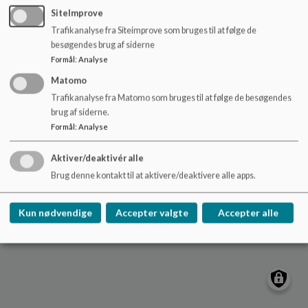
o
nydamskolen@sonderborg.dk
SiteImprove
l
Trafikanalyse fra Siteimprove som bruges til at følge de
88724391
d
besøgendes brug af siderne
e
/tilgaengelighedserklaering
Formål
:
Analyse
t
Sitemap
Matomo
Trafikanalyse fra Matomo som bruges til at følge de besøgendes
Cookie politik
brug af siderne.
Formål
:
Analyse
Aktiver/deaktivér alle
Brug denne kontakt til at aktivere/deaktivere alle apps.
Kun nødvendige
Accepter valgte
Accepter alle