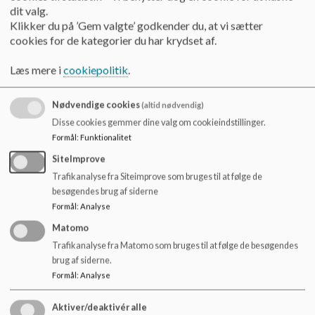
dit valg.
Bil og afsætning
Klikker du på ’Gem valgte’ godkender du, at vi sætter
cookies for de kategorier du har krydset af.
En del af jer sætter jævnligt jeres barn af i skolen eller henter
dem efter skole. Det er meget fint, så længe det foregår på
Læs mere i
cookiepolitik
.
parkeringspladsen ved "Mut og smut".
Det giver meget farlige trafiksituationer, når børn sættes af
Nødvendige cookies
(altid nødvendig)
på Skolevej. Derfor er dette også forbudt og markeret.
Disse cookies gemmer dine valg om cookieindstillinger.
Ligeledes opstår der farlige situationer, når børn sættes af på
Formål
:
Funktionalitet
parkeringspladsen ved hovedindgangen.
SiteImprove
Trafikanalyse fra Siteimprove som bruges til at følge de
besøgendes brug af siderne
At cykle:
Formål
:
Analyse
Matomo
Vi forsøger at få børnene til at bruge cykelhjelme. Det er helt
klart en ekstra sikkerhed, som vi regner med, at I som
Trafikanalyse fra Matomo som bruges til at følge de besøgendes
forældre selvfølgelig er interesseret i at bakke op om. Derfor
brug af siderne.
skal alle elever og lærere bære cykelhjelme, når de cykler i
Formål
:
Analyse
skoleregi. Vi cykler ikke med de mindste klasser.
Aktiver/deaktivér alle