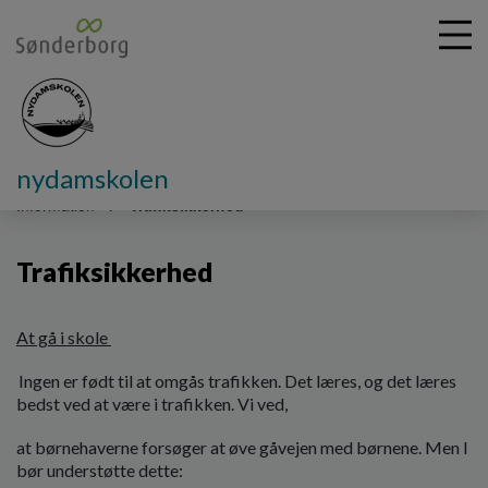
nydamskolen
G
å
Information
Trafiksikkerhed
t
i
Trafiksikkerhed
l
h
o
v
At gå i skole
e
Ingen er født til at omgås trafikken. Det læres, og det læres
d
bedst ved at være i trafikken. Vi ved,
i
n
at børnehaverne forsøger at øve gåvejen med børnene. Men I
d
bør understøtte dette:
h