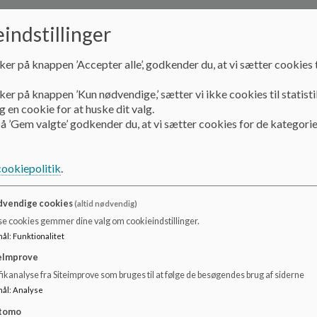
1 08:00-08:45 1. lektion
indstillinger
08:45-08:50 Pause
ker på knappen ’Accepter alle’, godkender du, at vi sætter cookies t
2 08:50-09:35 2. lektion
ker på knappen ’Kun nødvendige,’ sætter vi ikke cookies til statisti
09:35-10:00 Pause
 en cookie for at huske dit valg.
å ’Gem valgte’ godkender du, at vi sætter cookies for de kategorie
3 10:00-10:45 3. lektion
10:45-10:50 Pause
cookiepolitik
.
4 10:50-11:35 4. lektion
vendige cookies
(altid nødvendig)
11:35-11:50 Madpakker
se cookies gemmer dine valg om cookieindstillinger.
mål
:
Funktionalitet
11:50-12:20 Pause
eImprove
5 12:20-13:05 5. lektion
ikanalyse fra Siteimprove som bruges til at følge de besøgendes brug af siderne
mål
:
Analyse
13:05-13:10 Pause
tomo