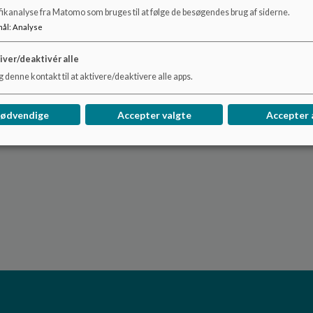
6 13:10-13:55 6. lektion
fikanalyse fra Matomo som bruges til at følge de besøgendes brug af siderne.
mål
:
Analyse
13:55-14.00 Pause
iver/deaktivér alle
7 14:00-14:45 7. lektion
 denne kontakt til at aktivere/deaktivere alle apps.
nødvendige
Accepter valgte
Accepter 