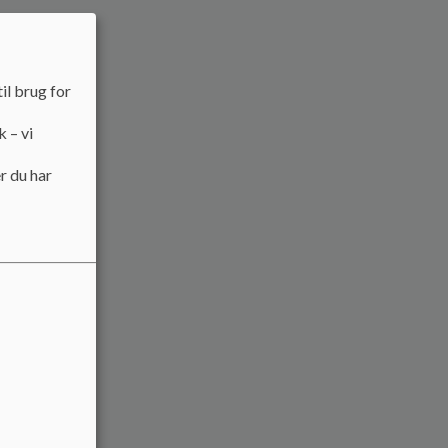
il brug for
k – vi
r du har