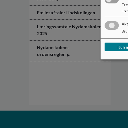
Tra
For
Fællesaftaler i indskolingen
Akt
Læringssamtale Nydamskolen
Brug
2025
Kun 
Nydamskolens
ordensregler