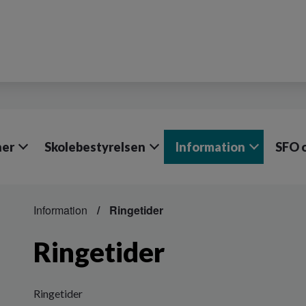
ner
Skolebestyrelsen
Information
SFO o
Information
Ringetider
Ringetider
Ringetider