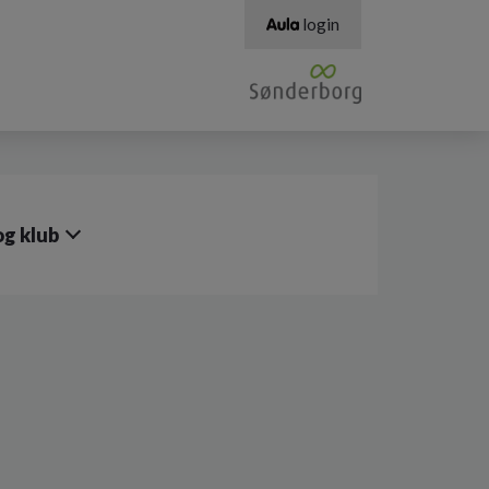
login
g klub