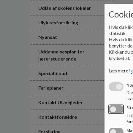
Udlån af skolens lokaler
Cookie
Ulykkesforsikring
Hvis du klik
statistik.
Nyansat
Hvis du klik
benytter dog
Uddannelsesplan for
Klikker du p
krydset af.
lærerstuderende
Læs mere i
Specialtilbud
Nød
Ferieplaner
Dis
For
Kontakt UUvejleder
Sit
Traf
Kontaktforældre
For
Forsikring
Ma