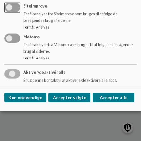
o
nydamskolen@sonderborg.dk
SiteImprove
l
Trafikanalyse fra Siteimprove som bruges til at følge de
88724391
d
besøgendes brug af siderne
e
/tilgaengelighedserklaering
Formål
:
Analyse
t
Sitemap
Matomo
Trafikanalyse fra Matomo som bruges til at følge de besøgendes
Cookie politik
brug af siderne.
Formål
:
Analyse
Aktiver/deaktivér alle
Brug denne kontakt til at aktivere/deaktivere alle apps.
Kun nødvendige
Accepter valgte
Accepter alle