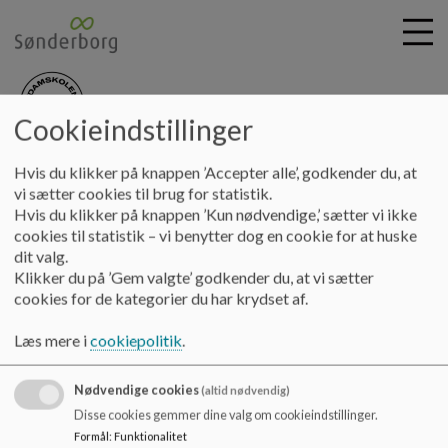
Cookieindstillinger
nydamskolen
G
Hvis du klikker på knappen ’Accepter alle’, godkender du, at
å
Skolebestyrelsen
Referat 25-26
vi sætter cookies til brug for statistik.
t
Hvis du klikker på knappen ’Kun nødvendige,’ sætter vi ikke
i
cookies til statistik – vi benytter dog en cookie for at huske
Referat 25-26
l
dit valg.
h
Klikker du på ’Gem valgte’ godkender du, at vi sætter
o
cookies for de kategorier du har krydset af.
v
Referater fra skolebestyrelsesmøderne for skoleåret 25-26
e
Læs mere i
cookiepolitik
.
d
i
Nødvendige cookies
n
(altid nødvendig)
d
Nydamskolen
Disse cookies gemmer dine valg om cookieindstillinger.
h
Formål
:
Funktionalitet
Skolevej 21, V. Sottrup