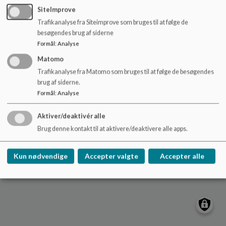
o
SiteImprove
l
Trafikanalyse fra Siteimprove som bruges til at følge de
d
Nydamskolen
besøgendes brug af siderne
e
Skolevej 21, V. Sottrup
Formål
:
Analyse
t
nydamskolen@sonderborg.dk
Matomo
88724391
Trafikanalyse fra Matomo som bruges til at følge de besøgendes
brug af siderne.
/tilgaengelighedserklaering
Formål
:
Analyse
Sitemap
Aktiver/deaktivér alle
Cookie politik
Brug denne kontakt til at aktivere/deaktivere alle apps.
Kun nødvendige
Accepter valgte
Accepter alle