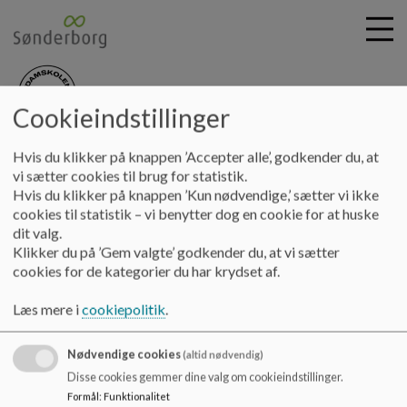
Cookieindstillinger
nydamskolen
G
Hvis du klikker på knappen ’Accepter alle’, godkender du, at
å
Skolebestyrelsen
Referater 24-25
Referat 2025.06.17
vi sætter cookies til brug for statistik.
t
Hvis du klikker på knappen ’Kun nødvendige,’ sætter vi ikke
i
cookies til statistik – vi benytter dog en cookie for at huske
Referat 2025.06.17
l
dit valg.
h
Klikker du på ’Gem valgte’ godkender du, at vi sætter
o
cookies for de kategorier du har krydset af.
v
Referat fra bestyrelsesmødet juni 2025
e
Læs mere i
cookiepolitik
.
Dokumenter
d
i
Referat 2025.06.17.pdf
Nødvendige cookies
n
(altid nødvendig)
d
Disse cookies gemmer dine valg om cookieindstillinger.
h
Formål
:
Funktionalitet