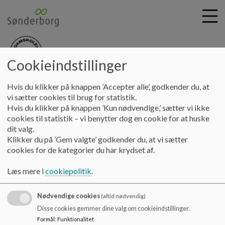
Cookieindstillinger
nydamskolen
G
Hvis du klikker på knappen ’Accepter alle’, godkender du, at
å
Skolebestyrelsen
Referater 23 - 24
Referat 2023.08.30
vi sætter cookies til brug for statistik.
t
Hvis du klikker på knappen ’Kun nødvendige,’ sætter vi ikke
i
cookies til statistik – vi benytter dog en cookie for at huske
Referat 2023.08.30
l
dit valg.
h
Klikker du på ’Gem valgte’ godkender du, at vi sætter
o
cookies for de kategorier du har krydset af.
v
Referat 2023.08.30
e
Læs mere i
cookiepolitik
.
Dokumenter
d
i
Referat 2023.08.30.pdf
Nødvendige cookies
n
(altid nødvendig)
d
Disse cookies gemmer dine valg om cookieindstillinger.
h
Formål
:
Funktionalitet