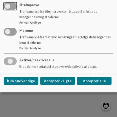
o
SiteImprove
l
Trafikanalyse fra Siteimprove som bruges til at følge de
d
Nydamskolen
besøgendes brug af siderne
e
Skolevej 21, V. Sottrup
Formål
:
Analyse
t
nydamskolen@sonderborg.dk
Matomo
88724391
Trafikanalyse fra Matomo som bruges til at følge de besøgendes
brug af siderne.
/tilgaengelighedserklaering
Formål
:
Analyse
Sitemap
Aktiver/deaktivér alle
Cookie politik
Brug denne kontakt til at aktivere/deaktivere alle apps.
Kun nødvendige
Accepter valgte
Accepter alle