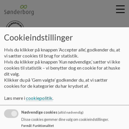
Cookieindstillinger
nydamskolen
G
Hvis du klikker på knappen ’Accepter alle’, godkender du, at
å
Principper & planer
Principper for:
Lejrskole
vi sætter cookies til brug for statistik.
t
Hvis du klikker på knappen ’Kun nødvendige,’ sætter vi ikke
i
cookies til statistik – vi benytter dog en cookie for at huske
Lejrskole
l
dit valg.
h
Klikker du på ’Gem valgte’ godkender du, at vi sætter
o
cookies for de kategorier du har krydset af.
v
Princip for lejrskole
e
Læs mere i
cookiepolitik
.
Dokumenter
d
i
Princip for lejrskoler.pdf
Nødvendige cookies
n
(altid nødvendig)
d
Disse cookies gemmer dine valg om cookieindstillinger.
h
Formål
:
Funktionalitet