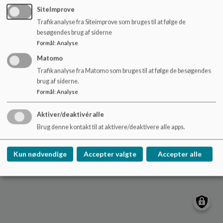
o
SiteImprove
l
Trafikanalyse fra Siteimprove som bruges til at følge de
d
Nydamskolen
besøgendes brug af siderne
e
Skolevej 21, V. Sottrup
Formål
:
Analyse
t
nydamskolen@sonderborg.dk
Matomo
88724391
Trafikanalyse fra Matomo som bruges til at følge de besøgendes
brug af siderne.
/tilgaengelighedserklaering
Formål
:
Analyse
Sitemap
Aktiver/deaktivér alle
Cookie politik
Brug denne kontakt til at aktivere/deaktivere alle apps.
Kun nødvendige
Accepter valgte
Accepter alle