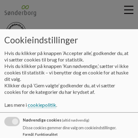
Cookieindstillinger
nydamskolen
G
Hvis du klikker på knappen ’Accepter alle’, godkender du, at
å
Information
Nydamskolens ordensregler
vi sætter cookies til brug for statistik.
t
Hvis du klikker på knappen ’Kun nødvendige,’ sætter vi ikke
i
cookies til statistik – vi benytter dog en cookie for at huske
Nydamskolens ordensregler
l
dit valg.
h
Klikker du på ’Gem valgte’ godkender du, at vi sætter
o
cookies for de kategorier du har krydset af.
v
Nydamskolens ordensregler
e
Læs mere i
cookiepolitik
.
Dokumenter
d
i
Nydamskolens ordensregler.pdf
Nødvendige cookies
n
(altid nødvendig)
d
Disse cookies gemmer dine valg om cookieindstillinger.
h
Formål
:
Funktionalitet