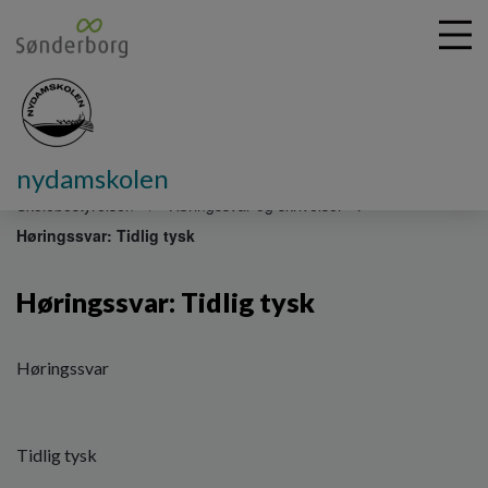
nydamskolen
G
å
Skolebestyrelsen
Høringssvar og skrivelser
t
Høringssvar: Tidlig tysk
i
l
h
Høringssvar: Tidlig tysk
o
v
e
Høringssvar
d
i
n
d
Tidlig tysk
h