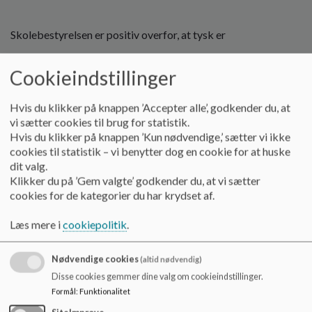
o
l
d
Skolebestyrelsen er positiv overfor, at tysk er
e
opprioriteret.
t
Cookieindstillinger
Hvis du klikker på knappen ’Accepter alle’, godkender du, at
Ligeledes er formål med faget og uddannelse af de ansatte
vi sætter cookies til brug for statistik.
gode væsentlige elementer.
Hvis du klikker på knappen ’Kun nødvendige,’ sætter vi ikke
cookies til statistik – vi benytter dog en cookie for at huske
dit valg.
Klikker du på ’Gem valgte’ godkender du, at vi sætter
Læseplanen ser ligeledes fornuftig ud.
cookies for de kategorier du har krydset af.
Læs mere i
cookiepolitik
.
Dog må vi igen påpege, at vi står undrende over for, at
Sønderborg Forvaltning ikke kan beskrive lidt tydeligere,
Nødvendige cookies
(altid nødvendig)
hvad man som
Disse cookies gemmer dine valg om cookieindstillinger.
Formål
:
Funktionalitet
minimum konkret ønsker en tilbagemelding på, når et