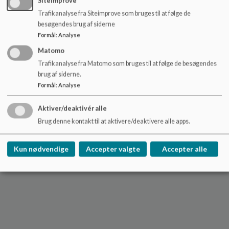
SiteImprove
materiale
Trafikanalyse fra Siteimprove som bruges til at følge de
sendes i høring.
besøgendes brug af siderne
Formål
:
Analyse
Matomo
Trafikanalyse fra Matomo som bruges til at følge de besøgendes
brug af siderne.
Formål
:
Analyse
På bestyrelsen vegne
Aktiver/deaktivér alle
Brug denne kontakt til at aktivere/deaktivere alle apps.
Tommy Fischer
Kun nødvendige
Accepter valgte
Accepter alle