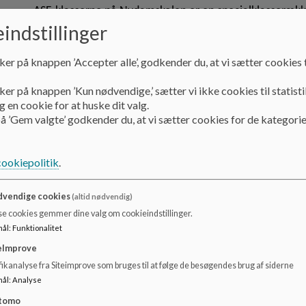
ASF-klasserne på Nydamskolen er en specialklasserække
med primære vanskeligheder inden for ASF (autisme-spek
indstillinger
elever i alt, fordelt på mindre hold.
ker på knappen ’Accepter alle’, godkender du, at vi sætter cookies t
I dagligdagen spejler vi os i almenskolen så meget som 
præmisser. Vi inkluderer de af vores elever, som kan h
ker på knappen ’Kun nødvendige,’ sætter vi ikke cookies til statisti
og socialt.
 en cookie for at huske dit valg.
Vi giver mulighed for afgangseksamen i enkelte eller fl
å ’Gem valgte’ godkender du, at vi sætter cookies for de kategorie
almenområdet.
Vores pædagogik og anerkendende tilgang er strukturer
cookiepolitik
.
tager udgangspunkt i det enkelte barn, og tilbyder en
struktur, forudsigelighed og tryghed.
vendige cookies
(altid nødvendig)
Elever, der visiteres, kan være bosiddende i hele kom
se cookies gemmer dine valg om cookieindstillinger.
mål
:
Funktionalitet
eImprove
NEST- Klasserne
ikanalyse fra Siteimprove som bruges til at følge de besøgendes brug af siderne
Specialundervisning målrettet elever med autismespekt
mål
:
Analyse
Specialklassetilbuddene i de mindre klasser på Nydamsk
tomo