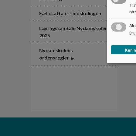
Tra
For
Fællesaftaler i indskolingen
Akt
Læringssamtale Nydamskolen
Brug
2025
Kun 
Nydamskolens
ordensregler