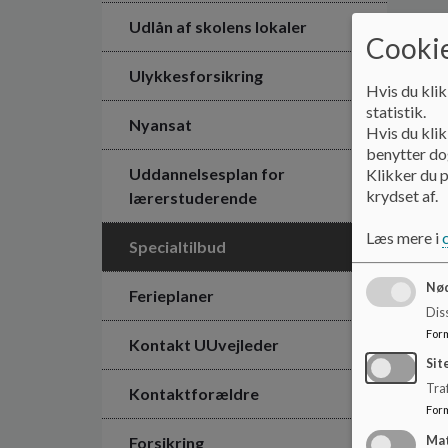
Udlån af skolens lokaler
Cookie
Ulykkesforsikring
Hvis du klik
statistik.
Nyansat
Hvis du klik
benytter dog
Uddannelsesplan for
Klikker du p
krydset af.
lærerstuderende
Læs mere i
Specialtilbud
Nød
Ferieplaner
Dis
For
Kontakt UUvejleder
Sit
Traf
Kontaktforældre
For
Forsikring
Ma