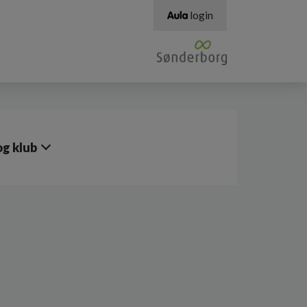
login
g klub