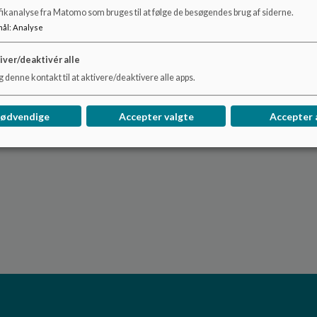
sammenhæng med skolens almene del.
fikanalyse fra Matomo som bruges til at følge de besøgendes brug af siderne.
Nest klasserne drager fordel af et mindre klasseloft og 
mål
:
Analyse
undervisningsaktiviteter samt mulighed for at børnene
iver/deaktivér alle
Skolen har almen SFO/almen klub.
 denne kontakt til at aktivere/deaktivere alle apps.
Elever, der visiteres, kan være bosiddende i hele kom
nødvendige
Accepter valgte
Accepter 