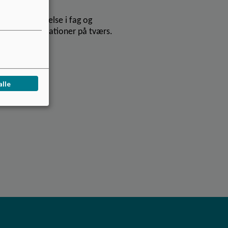
fælles deltagelse i fag og
 kan danne relationer på tværs.
munen.
alle