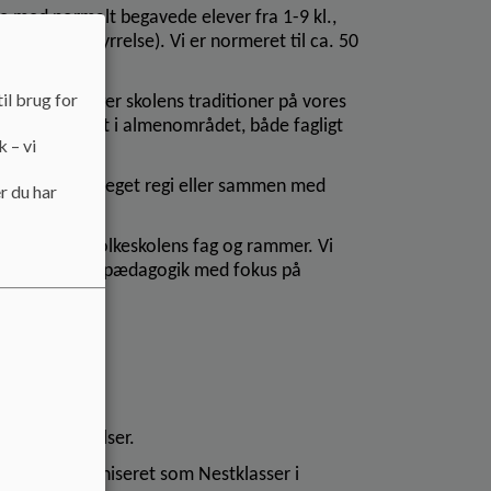
 med normalt begavede elever fra 1-9 kl.,
trum-forstyrrelse). Vi er normeret til ca. 50
il brug for
muligt og følger skolens traditioner på vores
ave gavn af det i almenområdet, både fagligt
k – vi
ere fag i vores eget regi eller sammen med
r du har
et omkring folkeskolens fag og rammer. Vi
 autisme-venlig pædagogik med fokus på
munen.
rumforstyrrelser.
olen er organiseret som Nestklasser i