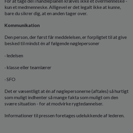
For at tage del i handleplanen kræves ikke et overmenneske -
o
kun et medmenneske. Alligevel er det legalt ikke at kunne,
l
bare du sikrer dig, at en anden tager over.
d
e
Kommunikation
t
Den person, der først får meddelelsen, er forpligtet til at give
besked til mindst én af følgende nøglepersoner
· ledelsen
· klasse eller teamlærer
· SFO
Det er væsentligt at én af nøglepersonerne (aftales) så hurtigt
som muligt indhenter så mange fakta som muligt om den
svære situation - for at modvirke rygtedannelser.
Informationer til pressen foretages udelukkende af lederen.