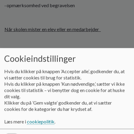
· opmærksomhed ved begravelsen
Når skolen mister en elev eller en medarbejder
· Klasselæreren/skolelederen/SFO-leder kontakter den
Cookieindstillinger
berørte familie
Hvis du klikker på knappen ’Accepter alle’, godkender du, at
· får afklaret hændelsesforløbet
vi sætter cookies til brug for statistik.
· familiens ønsker til skolen i situationen
Hvis du klikker på knappen ’Kun nødvendige,’ sætter vi ikke
cookies til statistik – vi benytter dog en cookie for at huske
· oplyser om familiens muligheder for støtte
dit valg.
Klikker du på ’Gem valgte’ godkender du, at vi sætter
. K-forældre orienteres om fakta. K-forældre orienterer
cookies for de kategorier du har krydset af.
resten af forældregruppen.
Læs mere i
cookiepolitik
.
Alle forældre orienteres skriftligt af ledelsen