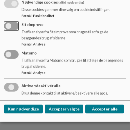
Nødvendige cookies
(altid nødvendig)
· Skolelederen/SFO-lederen informerer medarbejderne
Disse cookies gemmer dine valg om cookieindstillinger.
· Oplyser om medarbejdernes muligheder for støtte
Formål
:
Funktionalitet
SiteImprove
· Skolelederen informerer eleverne ved en fællessamling
Trafikanalyse fra Siteimprove som bruges til at følge de
besøgendes brug af siderne
· Hændelsesforløbet er efterfølgende til drøftelse efter
behov i alle klasser / grupper
Formål
:
Analyse
Matomo
(Lærerrokeringer kan blive aktuelle)
Trafikanalyse fra Matomo som bruges til at følge de besøgendes
brug af siderne.
· Der flages på halv
Formål
:
Analyse
Aktiver/deaktivér alle
. Skolen laver en dødsannonce (sammen med klassen, SFO og
Brug denne kontakt til at aktivere/deaktivere alle apps.
forældre)
Kun nødvendige
Accepter valgte
Accepter alle
· Opmærksomhed ved og deltagelse i begravelsen af lærere
og ledelse uden elever