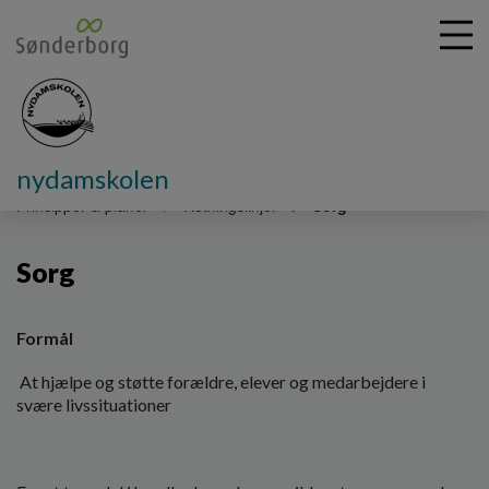
nydamskolen
G
å
Principper & planer
Retningslinjer
Sorg
t
i
Sorg
l
h
o
v
Formål
e
At hjælpe og støtte forældre, elever og medarbejdere i
d
svære livssituationer
i
n
d
h