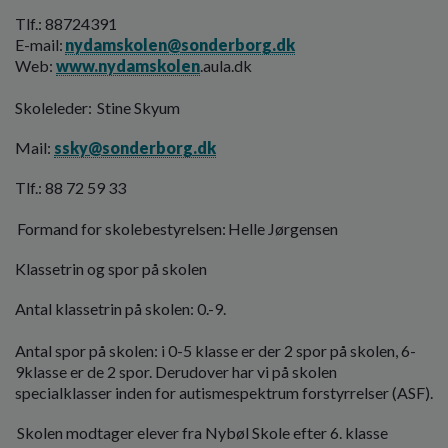
o
Tlf.: 88724391
l
E-mail:
nydamskolen@sonderborg.dk
d
Web:
www.nydamskolen
.aula.dk
e
t
Skoleleder: Stine Skyum
Mail:
ssky@sonderborg.dk
Tlf.: 88 72 59 33
Formand for skolebestyrelsen: Helle Jørgensen
Klassetrin og spor på skolen
Antal klassetrin på skolen: 0.-9.
Antal spor på skolen: i 0-5 klasse er der 2 spor på skolen, 6-
9klasse er de 2 spor. Derudover har vi på skolen
specialklasser inden for autismespektrum forstyrrelser (ASF).
Skolen modtager elever fra Nybøl Skole efter 6. klasse