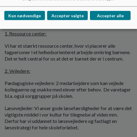
Kun nødvendige
Accepter valgte
Accepter alle
Profilområder:
1. Ressource center:
Vi har et stærkt ressource center, hvor vi placerer alle
fagpersoner i et helhedsorienteret arbejde omkring børnene.
Det er helt central for os at det er barnet der er i centrum.
2. Vejledere:
Pædagogiske vejledere: 2 medarbejdere som kan vejlede
kollegaerne og snakke med elever efter behov. De varetager
bl.a. også sorggrupper på skolen.
Læsevejleder: Vi anser gode læsefærdigheder for at være det
vigtigste middel i vor kultur for tilegnelse af viden mm.
Derfor har vi uddannet to læsevejledere og fastlagt en
læsestrategi for hele skoleforløbet.