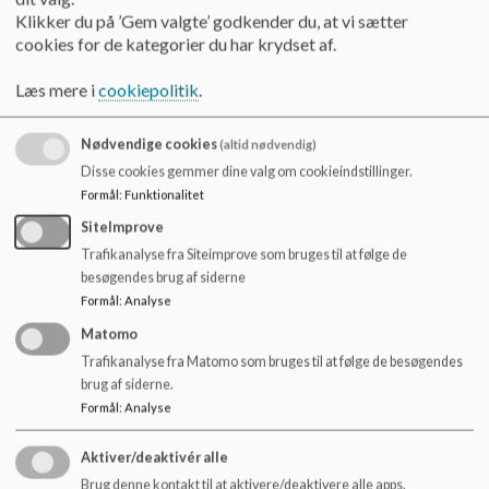
ressourcer og særlige pædagogiske tiltag.
Klikker du på ’Gem valgte’ godkender du, at vi sætter
cookies for de kategorier du har krydset af.
Alle elever profiterer af NEST tilgangen.
Læs mere i
cookiepolitik
.
Vi har en vision:
Vi medvirker til at danne mennesker, der kan være sociale og
Nødvendige cookies
(altid nødvendig)
få fællesskaber til at fungere.
Disse cookies gemmer dine valg om cookieindstillinger.
Værdier skal praktiseres – Vi gør det vi siger!
Formål
:
Funktionalitet
Vi tror på involvering og frisætning indenfor et værdisæt.
SiteImprove
Trafikanalyse fra Siteimprove som bruges til at følge de
besøgendes brug af siderne
Vore værdier er:
Formål
:
Analyse
Matomo
Trivsel som overordnet værdi. Herudover glæde,
Trafikanalyse fra Matomo som bruges til at følge de besøgendes
ansvarlighed og den anerkendende tilgang.
brug af siderne.
Med den viden der p.t. er tilgængelig har vi valgt at satse på
Formål
:
Analyse
nogle udvalgte indsatsområder over en 3-4 årig periode.
Aktiver/deaktivér alle
I denne periode har vi opbygget / og vil løbende udbygge:
Brug denne kontakt til at aktivere/deaktivere alle apps.