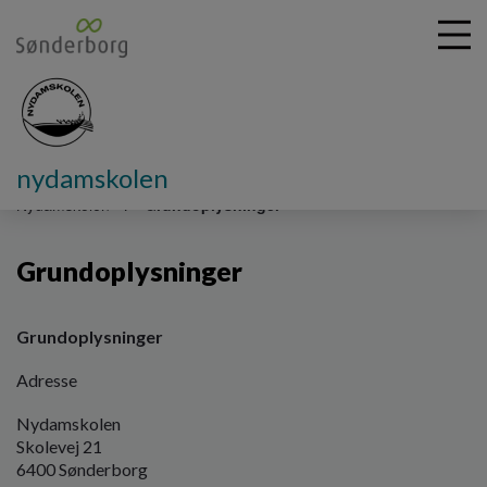
nydamskolen
G
å
Nydamskolen
Grundoplysninger
t
i
Grundoplysninger
l
h
o
v
Grundoplysninger
e
Adresse
d
i
Nydamskolen
n
Skolevej 21
d
6400 Sønderborg
h