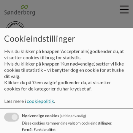
Cookieindstillinger
nydamskolen
G
Hvis du klikker på knappen ’Accepter alle’, godkender du, at
å
Information
Ulykkesforsikring
vi sætter cookies til brug for statistik.
t
Hvis du klikker på knappen ’Kun nødvendige,’ sætter vi ikke
i
cookies til statistik – vi benytter dog en cookie for at huske
Ulykkesforsikring
l
dit valg.
h
Klikker du på ’Gem valgte’ godkender du, at vi sætter
o
cookies for de kategorier du har krydset af.
v
Elever er ved aktiviteter uden for skolen ikke omfattet af en
e
ulykkesforsikring. Derfor er det familiens egen
Læs mere i
cookiepolitik
.
d
ulykkesforsikring, der skal dække eventuelle skader.
i
Nødvendige cookies
n
(altid nødvendig)
d
Disse cookies gemmer dine valg om cookieindstillinger.
Opdateret september 2022
h
Formål
:
Funktionalitet