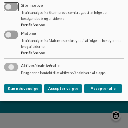
o
SiteImprove
l
Trafikanalyse fra Siteimprove som bruges til at følge de
d
besøgendes brug af siderne
e
Formål
:
Analyse
t
Matomo
Nydamskolen
Trafikanalyse fra Matomo som bruges til at følge de besøgendes
Skolevej 21, V. Sottrup
brug af siderne.
nydamskolen@sonderborg.dk
Formål
:
Analyse
88724391
Aktiver/deaktivér alle
/tilgaengelighedserklaering
Brug denne kontakt til at aktivere/deaktivere alle apps.
Sitemap
Kun nødvendige
Accepter valgte
Accepter alle
Cookie politik