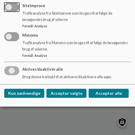
o
SiteImprove
l
Trafikanalyse fra Siteimprove som bruges til at følge de
d
Nydamskolen
besøgendes brug af siderne
e
Skolevej 21, V. Sottrup
Formål
:
Analyse
t
nydamskolen@sonderborg.dk
Matomo
88724391
Trafikanalyse fra Matomo som bruges til at følge de besøgendes
brug af siderne.
/tilgaengelighedserklaering
Formål
:
Analyse
Sitemap
Aktiver/deaktivér alle
Cookie politik
Brug denne kontakt til at aktivere/deaktivere alle apps.
Kun nødvendige
Accepter valgte
Accepter alle