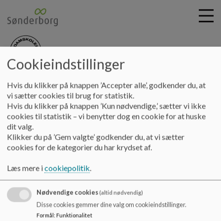
Cookieindstillinger
nydamskolen
G
Hvis du klikker på knappen ’Accepter alle’, godkender du, at
å
Skolebestyrelsen
Referater 22-23
Referat 2022.09.28
vi sætter cookies til brug for statistik.
t
Hvis du klikker på knappen ’Kun nødvendige,’ sætter vi ikke
i
cookies til statistik – vi benytter dog en cookie for at huske
Referat 2022.09.28
l
dit valg.
h
Klikker du på ’Gem valgte’ godkender du, at vi sætter
o
cookies for de kategorier du har krydset af.
v
Referat fra bestyrelsesmødet den 28. september 2022
e
Læs mere i
cookiepolitik
.
Dokumenter
d
i
Bestyrelsesmøde 2022.09.28.pdf
Nødvendige cookies
n
(altid nødvendig)
d
Disse cookies gemmer dine valg om cookieindstillinger.
h
Formål
:
Funktionalitet