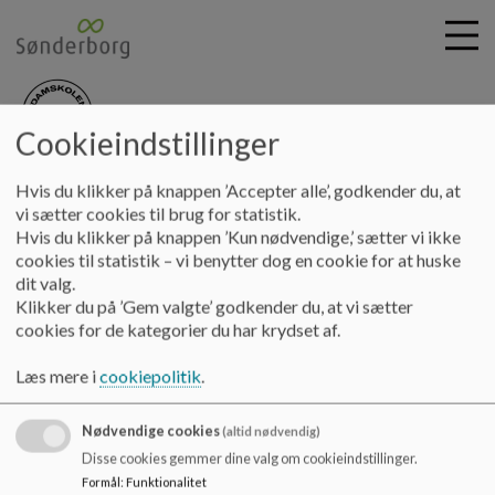
Cookieindstillinger
nydamskolen
G
Hvis du klikker på knappen ’Accepter alle’, godkender du, at
å
Skolebestyrelsen
Referater 23 - 24
Referat 2023.09.28
vi sætter cookies til brug for statistik.
t
Hvis du klikker på knappen ’Kun nødvendige,’ sætter vi ikke
i
cookies til statistik – vi benytter dog en cookie for at huske
Referat 2023.09.28
l
dit valg.
h
Klikker du på ’Gem valgte’ godkender du, at vi sætter
o
cookies for de kategorier du har krydset af.
v
Referat bestyrelsesmødet 2023.09.28
e
Læs mere i
cookiepolitik
.
Dokumenter
d
i
Referat 2023.09.28.pdf
Nødvendige cookies
n
(altid nødvendig)
d
Disse cookies gemmer dine valg om cookieindstillinger.
h
Formål
:
Funktionalitet