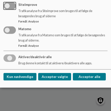
o
SiteImprove
l
Trafikanalyse fra Siteimprove som bruges til at følge de
d
Nydamskolen
besøgendes brug af siderne
e
Skolevej 21, V. Sottrup
Formål
:
Analyse
t
nydamskolen@sonderborg.dk
Matomo
88724391
Trafikanalyse fra Matomo som bruges til at følge de besøgendes
brug af siderne.
/tilgaengelighedserklaering
Formål
:
Analyse
Sitemap
Aktiver/deaktivér alle
Cookie politik
Brug denne kontakt til at aktivere/deaktivere alle apps.
Kun nødvendige
Accepter valgte
Accepter alle