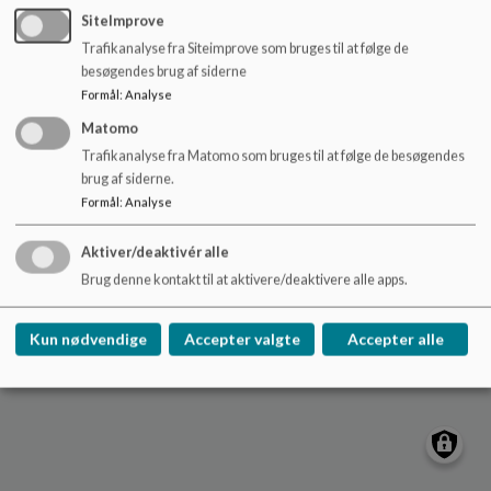
o
SiteImprove
l
Trafikanalyse fra Siteimprove som bruges til at følge de
d
Nydamskolen
besøgendes brug af siderne
e
Skolevej 21, V. Sottrup
Formål
:
Analyse
t
nydamskolen@sonderborg.dk
Matomo
88724391
Trafikanalyse fra Matomo som bruges til at følge de besøgendes
brug af siderne.
/tilgaengelighedserklaering
Formål
:
Analyse
Sitemap
Aktiver/deaktivér alle
Cookie politik
Brug denne kontakt til at aktivere/deaktivere alle apps.
Kun nødvendige
Accepter valgte
Accepter alle