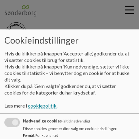
Cookieindstillinger
nydamskolen
G
Hvis du klikker på knappen ’Accepter alle’, godkender du, at
å
Information
Ferieplaner
Ferieplan for 25-26
vi sætter cookies til brug for statistik.
t
Hvis du klikker på knappen ’Kun nødvendige,’ sætter vi ikke
i
cookies til statistik – vi benytter dog en cookie for at huske
Ferieplan for 25-26
l
dit valg.
h
Klikker du på ’Gem valgte’ godkender du, at vi sætter
o
cookies for de kategorier du har krydset af.
v
Ferieplan for 25-26
e
Læs mere i
cookiepolitik
.
Dokumenter
d
i
Ferieplan 25-26.pdf
Nødvendige cookies
n
(altid nødvendig)
d
Disse cookies gemmer dine valg om cookieindstillinger.
h
Formål
:
Funktionalitet