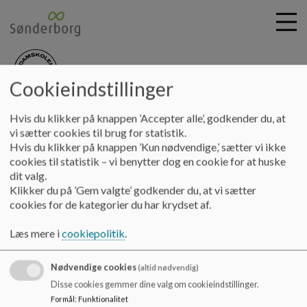
Cookieindstillinger
nydamskolen
G
Hvis du klikker på knappen ’Accepter alle’, godkender du, at
å
Skolebestyrelsen
Medlemmer
vi sætter cookies til brug for statistik.
t
Hvis du klikker på knappen ’Kun nødvendige,’ sætter vi ikke
i
cookies til statistik – vi benytter dog en cookie for at huske
Medlemmer
l
dit valg.
h
Klikker du på ’Gem valgte’ godkender du, at vi sætter
o
cookies for de kategorier du har krydset af.
v
Nydamskolens bestyrelse 2022-2026
e
Læs mere i
cookiepolitik
.
Dokumenter
d
i
Nydamskolens skolebestyrelse 2025_1.pdf
Nødvendige cookies
n
(altid nødvendig)
d
Disse cookies gemmer dine valg om cookieindstillinger.
h
Formål
:
Funktionalitet