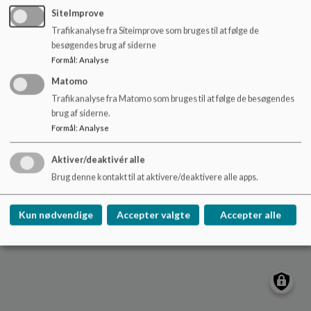
o
SiteImprove
l
Trafikanalyse fra Siteimprove som bruges til at følge de
d
Nydamskolen
besøgendes brug af siderne
e
Skolevej 21, V. Sottrup
Formål
:
Analyse
t
nydamskolen@sonderborg.dk
Matomo
88724391
Trafikanalyse fra Matomo som bruges til at følge de besøgendes
brug af siderne.
/tilgaengelighedserklaering
Formål
:
Analyse
Sitemap
Aktiver/deaktivér alle
Cookie politik
Brug denne kontakt til at aktivere/deaktivere alle apps.
Kun nødvendige
Accepter valgte
Accepter alle