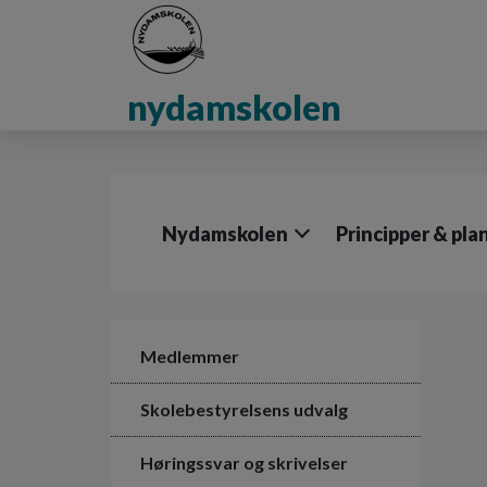
G
å
t
i
nydamskolen
l
h
o
v
e
d
Nydamskolen
Principper & pla
i
n
d
h
o
l
Medlemmer
d
e
Skolebestyrelsens udvalg
t
Høringssvar og skrivelser