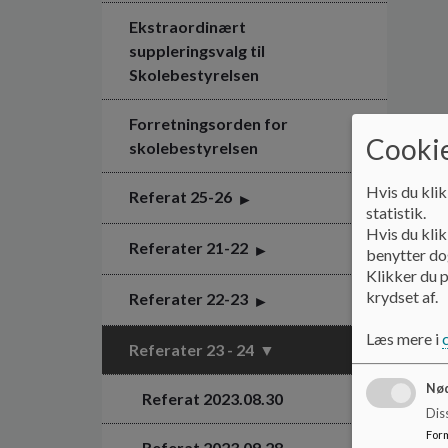
Ekstraordinært
suppleringsvalg til
Skolebestyrelsen
Forretningsorden for
Cookie
skolebestyrelsen
Hvis du klik
Referat 25-26
statistik.
Hvis du klik
Referater 21-22
benytter dog
Klikker du p
krydset af.
Referater 22-23
Læs mere i
Referater 23 - 24
Nød
Referat 2023.08.30
Dis
For
Referat 2023.09.28