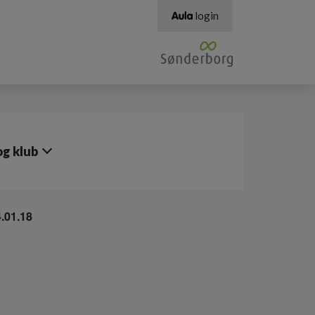
login
g klub
.01.18