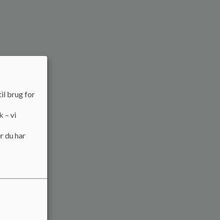
il brug for
k – vi
r du har