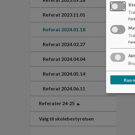
Sit
Traf
Referat 2023.11.01
For
Ma
Referat 2024.01.18
Tra
For
Referat 2024.02.27
Akt
Referat 2024.04.04
Brug
Referat 2024.05.14
Kun 
Referat 2024.06.11
Referater 24-25
Valg til skolebestyrelsen