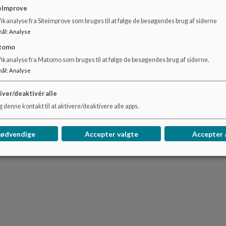
eImprove
ikanalyse fra Siteimprove som bruges til at følge de besøgendes brug af siderne
mål
:
Analyse
tomo
fikanalyse fra Matomo som bruges til at følge de besøgendes brug af siderne.
mål
:
Analyse
iver/deaktivér alle
 denne kontakt til at aktivere/deaktivere alle apps.
nødvendige
Accepter valgte
Accepter 