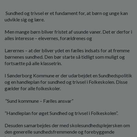
o
l
Sundhed og trivsel er et fundament for, at børn og unge kan
d
udvikle sig og lære.
e
t
Men mange børn bliver fristet af usunde vaner. Det er derfor i
alles interesse – elevernes, forældrenes og
Lærernes – at der bliver ydet en fælles indsats for at fremme
børnenes sundhed. Den bør starte så tidligt som muligt og
fortsætte på alle klassetrin.
I Sønderborg Kommune er der udarbejdet en Sundhedspolitik
og en handleplan for sundhed og trivsel i Folkeskolen. Disse
gælder for alle folkeskoler.
”Sund kommune – Fælles ansvar”
”Handleplan for øget Sundhed og trivsel i Folkeskolen”.
Desuden samarbejdes der med skolesundhedsplejersken om
den generelle sundhedsfremmende og forebyggende