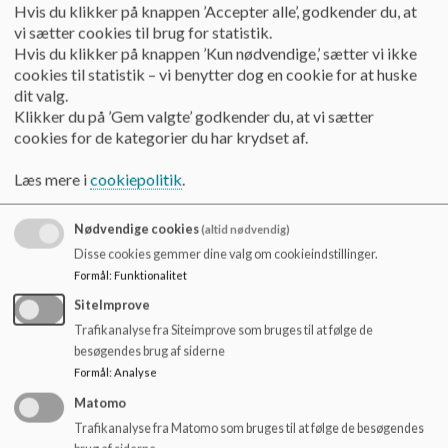
Hvis du klikker på knappen ’Accepter alle’, godkender du, at
opbevaring, ”hjælp” med ideer til sundt indhold samt tid til at
vi sætter cookies til brug for statistik.
spise. De ansatte spiser sammen med eleverne.
Hvis du klikker på knappen ’Kun nødvendige,’ sætter vi ikke
cookies til statistik – vi benytter dog en cookie for at huske
”Den gode madpakke” indgår som tema i Madkundskab, så
dit valg.
eleverne også selv får inspiration til madpakker.
Klikker du på ’Gem valgte’ godkender du, at vi sætter
cookies for de kategorier du har krydset af.
I undervisningen indgår viden om ernæring, maddannelse og
måltidskultur.
Læs mere i
cookiepolitik
.
Nødvendige cookies
(altid nødvendig)
Vi satser i dagligdagen på det sunde drikkevalg. Vand har 1.
Disse cookies gemmer dine valg om cookieindstillinger.
prioritet. Derfor er der adgang til koldvands-automater.
Formål
:
Funktionalitet
Sodavand og energidrikke må ikke medbringes.
SiteImprove
Ovenstående kan fraviges ved særlige lejligheder som f.eks.
Trafikanalyse fra Siteimprove som bruges til at følge de
skolefest, rejsegilde,skriftlige eksaminer mm.
besøgendes brug af siderne
Formål
:
Analyse
Vi bruger dialogen og den sunde fornuft - også på dette
Matomo
område.
Trafikanalyse fra Matomo som bruges til at følge de besøgendes