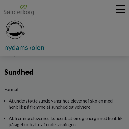
nydamskolen
G
å
Principper & planer
Politikker
Sundhed
t
i
Sundhed
l
h
o
v
Formål
e
At understøtte sunde vaner hos eleverne i skolen med
d
henblik på fremme af sundhed og velvære
i
n
At fremme elevernes koncentration og energi med henblik
d
på øget udbytte af undervisningen
h