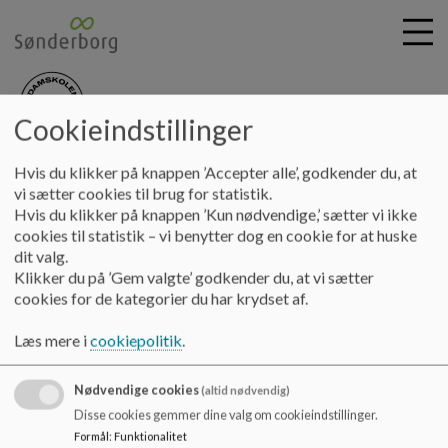
Cookieindstillinger
nydamskolen
G
Hvis du klikker på knappen ’Accepter alle’, godkender du, at
å
Skolebestyrelsen
Referat 25-26
Referat 2026.04.21
vi sætter cookies til brug for statistik.
t
Hvis du klikker på knappen ’Kun nødvendige,’ sætter vi ikke
i
cookies til statistik – vi benytter dog en cookie for at huske
Referat 2026.04.21
l
dit valg.
h
Klikker du på ’Gem valgte’ godkender du, at vi sætter
o
cookies for de kategorier du har krydset af.
v
Referat 2026.04.21
e
Læs mere i
cookiepolitik
.
Dokumenter
d
i
Referat 2026.04.21.pdf
Nødvendige cookies
n
(altid nødvendig)
d
Disse cookies gemmer dine valg om cookieindstillinger.
h
Formål
:
Funktionalitet