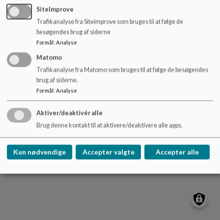
o
SiteImprove
l
Trafikanalyse fra Siteimprove som bruges til at følge de
d
Nydamskolen
besøgendes brug af siderne
e
Skolevej 21, V. Sottrup
Formål
:
Analyse
t
nydamskolen@sonderborg.dk
Matomo
88724391
Trafikanalyse fra Matomo som bruges til at følge de besøgendes
brug af siderne.
/tilgaengelighedserklaering
Formål
:
Analyse
Sitemap
Aktiver/deaktivér alle
Cookie politik
Brug denne kontakt til at aktivere/deaktivere alle apps.
Kun nødvendige
Accepter valgte
Accepter alle