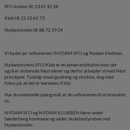
o
SFO kontor tlf. 23 41 92 18
l
d
Klub tlf. 21 55 61 73
e
t
Nydamskolen tlf. 88 72 59 24
Vi byder jer velkommen i NYDAM SFO og Nydam Klubben.
Nydamskolens SFO/Klub er en almen institution hvor der
også er visiterede Nest elever og derfor arbejder vi med Nest
principper. Tydelig visuel guidning og struktur, dog med
fokus på, at det er børnenes fritid.
Har du eventuelle spørgsmål, er du velkommen til at kontakte
os.
NYDAM SFO og NYDAM KLUBBEN hører under
Sønderborg kommune og under skolebestyrelsen ved
Nydamskolen.