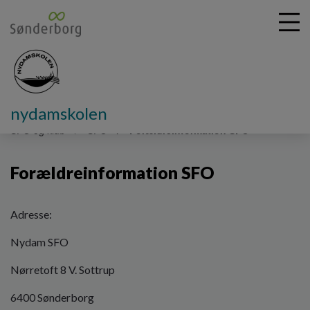
nydamskolen
G
å
SFO og klub
SFO
Forældreinformation SFO
t
i
Forældreinformation SFO
l
h
o
v
Adresse:
e
Nydam SFO
d
i
Nørretoft 8 V. Sottrup
n
d
6400 Sønderborg
h