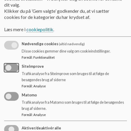
at udvikle børnenes empatiske evne i forhold til deres
dit valg.
omgivelser, samt give børnene forståelse for hinandens
Klikker du på ’Gem valgte’ godkender du, at vi sætter
forskellighed. Barnet skal indgå i samspil og sociale
cookies for de kategorier du har krydset af.
relationer, der fremmer evnen til at:
Læs mere i
cookiepolitik
.
Vedligeholde venskaber.
Nødvendige cookies
(altid nødvendig)
At få kendskab til forskelligheden.
Disse cookies gemmer dine valg om cookieindstillinger.
Lege sammen med børn med andre normer og værdier end
Formål
:
Funktionalitet
deres egne.
SiteImprove
Trafikanalyse fra Siteimprove som bruges til at følge de
Kunne forstå og følge en instruktion og kollektiv besked.
besøgendes brug af siderne
Formål
:
Analyse
Udvise empati.
Matomo
Trafikanalyse fra Matomo som bruges til at følge de besøgendes
Pædagogen skal:
brug af siderne.
Formål
:
Analyse
Give plads til børnenes egne valg af legekammerater, men
også forsøge at få alle børn til at være aktive for at komme
Aktiver/deaktivér alle
med i legen.