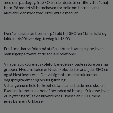
med den pædagog fra SFO én, der dette år er tilknyttet 1.maj
børn. På mødet vil børnehaven fortælle om barnet samt
afleverer den røde tråd, efter aftale med jer.
Den 1. maj starter børnene på fuld tid. SFO`en åbner 6:15 og
lukker 16:30 hver dag, fredag kl. 16.00.
Fra 1. maj har vi fokus på at få skabt en børnegruppe, hvor
man leger på tværs af de sociale relationer.
Vi laver struktureret skoleforberedelse - både i store og små
grupper. Nydamskolen er Nest skole, derfor arbejder SFO'en
også Nest inspireret. Det vil sige bl.a. med struktureret
dagsprogrammer og visuel guidning.
Vi har gennem hele forløbet et tæt samarbejde med skolen.
Børnene kommer i løbet af perioden på besøg i 0. klasse, hvor
vi ”bytter børn”, så de nuværende 0. klasse er i SFO, mens
jeres børn er i 0. klasse.