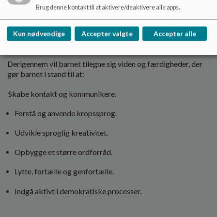
Brug denne kontakt til at aktivere/deaktivere alle apps.
Sproglige kompetencer:
Kun nødvendige
Accepter valgte
Accepter alle
Gennem hverdagens aktiviteter vil vi udvikle barnets sprog.
Derigennem vil barnet tilegne sig viden og færdigheder, der
gør barnet i stand til at:
Skabe kontakt og kommunikere.
Forstå og anvende kropssprog.
Udvikle sproglig kreativitet.
Opbygge et større ordforråd.
Lytte, fortælle og genfortælle.
Indgå aktivt i demokratiske processer.