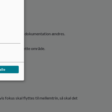
nene, hvis krav om dokumentation ændres.
sættes mere på dette område.
alle
vis fokus skal flyttes til mellemtrin, så skal det