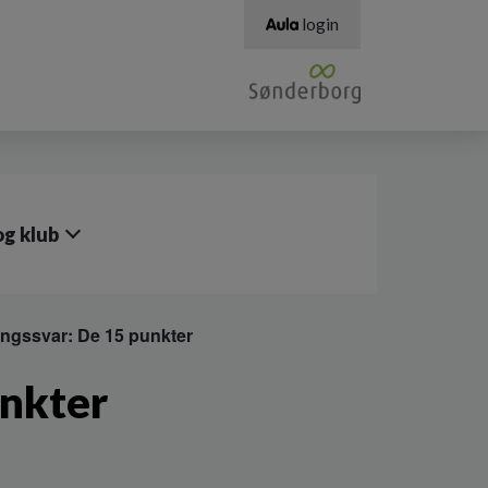
login
g klub
ngssvar: De 15 punkter
unkter