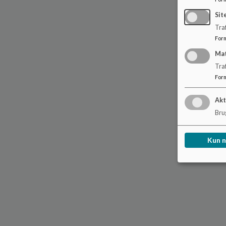
Sit
Traf
For
Ma
Tra
For
Akt
Brug
Kun 