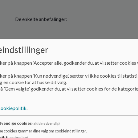
De enkelte anbefalinger:
Øget drengepædagogik i børnehaverne.
indstillinger
ker på knappen ’Accepter alle’, godkender du, at vi sætter cookies t
Det er positivt, at man har fokus på at forlange noget m
ker på knappen ’Kun nødvendige,’ sætter vi ikke cookies til statisti
pædagogik, der retter sig mod drengene. Endvidere er det 
 en cookie for at huske dit valg.
børnehaven, så der er fuld opmærksomhed begge steder
å ’Gem valgte’ godkender du, at vi sætter cookies for de kategorie
Det er meget positivt, at man ser på en pædagogik, idet
cookiepolitik
.
vil blive udfordret.
vendige cookies
Forslag: Det bør indarbejdes, at man skal ansætte ud fra
(altid nødvendig)
pædagoger af eget køn, idet dette også kan være med t
se cookies gemmer dine valg om cookieindstillinger.
mål
:
Funktionalitet