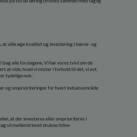
okus på social læring (trivsel) sammen med faglig
 at ville øge kvalitet og investering i børne- og
ag alle forslagene. Vi har vores tvivl om de
 vide, hvad vi mister i forhold til det, vi evt.
 er tydelige nok.
ter og omprioriteringer for hvert indsatsområde
den, at der investeres eller omprioriteres i
tag vil mellemtrinnet drukne/blive