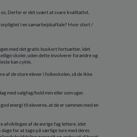
s. Derfor er det svært at svare kvalitativt.
orpligtet i en samarbejdsaftale? Hvor stort /
ingen med det gratis buskort fortsætter, idet
ellige skoler, uden dette involverer forældre og
leste kan cykle.
re af de store elever i folkeskolen, så de ikke
tdag med valgfag/hold mm eller som uger.
god energi til eleverne, at de er sammen med en
e afviklingen af de øvrige fag lettere, idet
e dage for at tage på særlige ture med deres
ående holddeling generelt og andre ud af huset