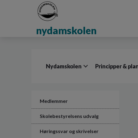
G
å
t
i
nydamskolen
l
h
o
v
e
d
Nydamskolen
Principper & pla
i
n
d
h
o
l
Medlemmer
d
e
Skolebestyrelsens udvalg
t
Høringssvar og skrivelser