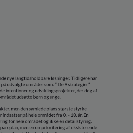
finde nye langtidsholdbare løsninger. Tidligere har
på udvalgte områder som: ” De 9 strategier”,
de intentioner og udviklingsprojekter, der dog af
 området udsatte børn og unge.
nkter, men den samlede plans største styrke
 indsatser på hele området fra 0. – 18. år. En
ring for hele området og ikke en detailstyring.
 spareplan, men en omprioritering af eksisterende