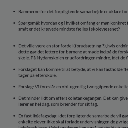
Rammerne for det forpligtende samarbejde er uklare for o
Spørgsmål: hvordan og i hvilket omfang er man konkret f
småt er det krævede mindste fælles i skolevæsenet?
Det ville være en stor fordel (forudsætning ?), hvis ordn
dette gør det lettere for børnene at møde ind på de forsk
skole. På Nydamskolen er udfordringen mindre, idet de f
Forslaget kan komme til at betyde, at vi kan fastholde fle
tager på efterskole.
Forslag: Vi foreslår en obl. ugentlig tværgåpende enkel
Det minder lidt om efterskoletankegangen. Det kan give 
lærer en hel dag, som brænder for sit fag.
En fast linjefagsdag i det forpligtende samarbejde vil gør
enkelte elever ikke skal forlade undervisningen de øvrig
linjefagsklasse. Valgfagsdagen kan også indeholde tværg