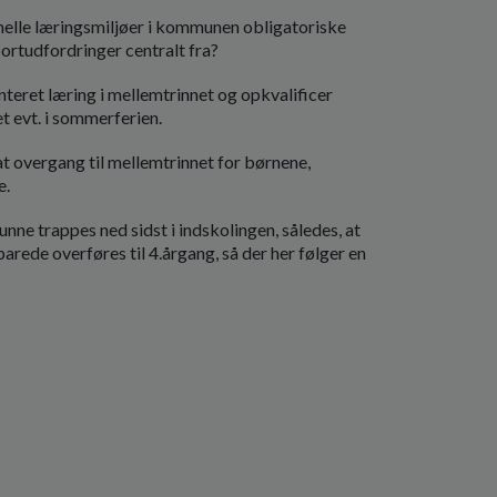
melle læringsmiljøer i kommunen obligatoriske
ortudfordringer centralt fra?
teret læring i mellemtrinnet og opkvalificer
et evt. i sommerferien.
at overgang til mellemtrinnet for børnene,
e.
nne trappes ned sidst i indskolingen, således, at
arede overføres til 4.årgang, så der her følger en