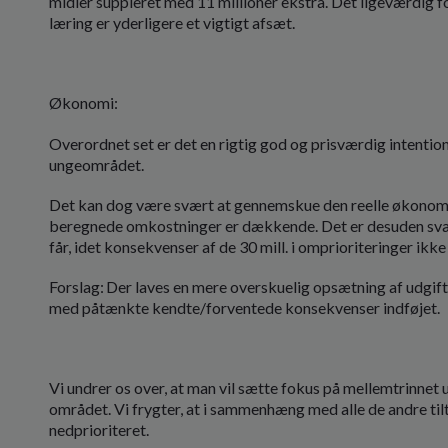
midler suppleret med 11 millioner ekstra. Det ligeværdig f
læring er yderligere et vigtigt afsæt.
Økonomi:
Overordnet set er det en rigtig god og prisværdig intention,
ungeområdet.
Det kan dog være svært at gennemskue den reelle økonomi b
beregnede omkostninger er dækkende. Det er desuden svært at
får, idet konsekvenser af de 30 mill. i omprioriteringer ikke
Forslag: Der laves en mere overskuelig opsætning af udgif
med påtænkte kendte/forventede konsekvenser indføjet.
Vi undrer os over, at man vil sætte fokus på mellemtrinnet u
området. Vi frygter, at i sammenhæng med alle de andre til
nedprioriteret.