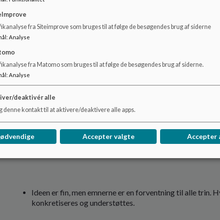
eImprove
ikanalyse fra Siteimprove som bruges til at følge de besøgendes brug af siderne
Pædagogen tilbage til børnene.
mål
:
Analyse
tomo
fikanalyse fra Matomo som bruges til at følge de besøgendes brug af siderne.
Generelt vil alle institutioner kunne frigøre tid til bør
mål
:
Analyse
Forslag: Flyt det fokus over på alle institutioner, så fri
iver/deaktivér alle
 denne kontakt til at aktivere/deaktivere alle apps.
nødvendige
Accepter valgte
Accepter 
Fokus på mellemtrin.
Ideen er fin, men emnerne er en forventning til alle trin. H
konkretiseres og understøttes.