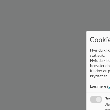
Cookie
Hvis du klik
statistik.
Hvis du klik
benytter dog
Klikker du p
krydset af.
Læs mere i
Nød
Dis
For