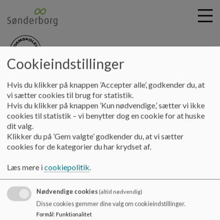
Cookieindstillinger
nydamskolen
G
Hvis du klikker på knappen ’Accepter alle’, godkender du, at
å
Skolebestyrelsen
Referater 24-25
Referat 2024.08.28
vi sætter cookies til brug for statistik.
t
Hvis du klikker på knappen ’Kun nødvendige,’ sætter vi ikke
i
cookies til statistik – vi benytter dog en cookie for at huske
Referat 2024.08.28
l
dit valg.
h
Klikker du på ’Gem valgte’ godkender du, at vi sætter
o
cookies for de kategorier du har krydset af.
v
Referat fra mødet
e
Læs mere i
cookiepolitik
.
Dokumenter
d
i
Referat 2024.08.28.pdf
Nødvendige cookies
n
(altid nødvendig)
d
Disse cookies gemmer dine valg om cookieindstillinger.
h
Formål
:
Funktionalitet