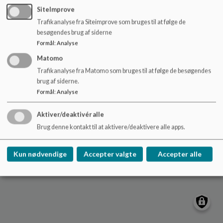
o
SiteImprove
l
Trafikanalyse fra Siteimprove som bruges til at følge de
d
Nydamskolen
besøgendes brug af siderne
e
Skolevej 21, V. Sottrup
Formål
:
Analyse
t
nydamskolen@sonderborg.dk
Matomo
88724391
Trafikanalyse fra Matomo som bruges til at følge de besøgendes
brug af siderne.
/tilgaengelighedserklaering
Formål
:
Analyse
Sitemap
Aktiver/deaktivér alle
Cookie politik
Brug denne kontakt til at aktivere/deaktivere alle apps.
Kun nødvendige
Accepter valgte
Accepter alle