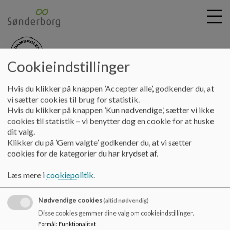
Cookieindstillinger
nydamskolen
G
Hvis du klikker på knappen ’Accepter alle’, godkender du, at
å
Skolebestyrelsen
Forretningsorden for skolebestyrelsen
vi sætter cookies til brug for statistik.
t
Hvis du klikker på knappen ’Kun nødvendige,’ sætter vi ikke
i
cookies til statistik – vi benytter dog en cookie for at huske
Forretningsorden for
l
dit valg.
h
Klikker du på ’Gem valgte’ godkender du, at vi sætter
skolebestyrelsen
o
cookies for de kategorier du har krydset af.
v
e
Læs mere i
cookiepolitik
.
Forretningsorden for skolebestyrelsen
d
i
Dokumenter
Nødvendige cookies
n
(altid nødvendig)
d
Disse cookies gemmer dine valg om cookieindstillinger.
Forretningsorden for skolebestyrelsen.pdf
h
Formål
:
Funktionalitet