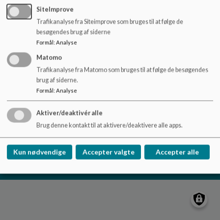
o
SiteImprove
l
Trafikanalyse fra Siteimprove som bruges til at følge de
d
besøgendes brug af siderne
e
Formål
:
Analyse
t
Nydamskolen
Matomo
Skolevej 21, V. Sottrup
Trafikanalyse fra Matomo som bruges til at følge de besøgendes
nydamskolen@sonderborg.dk
brug af siderne.
88724391
Formål
:
Analyse
/tilgaengelighedserklaering
Aktiver/deaktivér alle
Sitemap
Brug denne kontakt til at aktivere/deaktivere alle apps.
Cookie politik
Kun nødvendige
Accepter valgte
Accepter alle