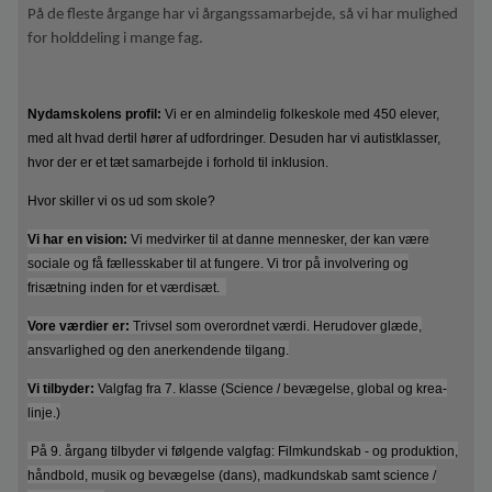
På de fleste årgange har vi årgangssamarbejde, så vi har mulighed
for holddeling i mange fag.
Nydamskolens profil:
Vi er en almindelig folkeskole med 450 elever,
med alt hvad dertil hører af udfordringer. Desuden har vi autistklasser,
hvor der er et tæt samarbejde i forhold til inklusion.
Hvor skiller vi os ud som skole?
Vi har en vision:
Vi
medvirker til at danne mennesker, der kan være
sociale og få fællesskaber til at fungere. Vi tror på involvering og
frisætning inden for et værdisæt.
Vore værdier er:
Trivsel som overordnet værdi. Herudover glæde,
ansvarlighed og den anerkendende tilgang.
Vi tilbyder:
Valgfag fra 7. klasse (Science / bevægelse, global og krea-
linje.)
På 9. årgang tilbyder vi følgende valgfag: Filmkundskab - og produktion,
håndbold, musik og bevægelse (dans), madkundskab samt science /