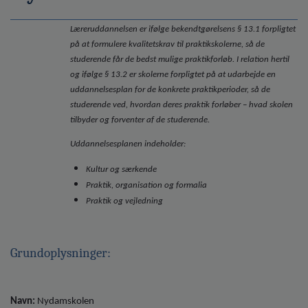
o
l
Læreruddannelsen er ifølge bekendtgørelsens § 13.1 forpligtet
d
på at formulere kvalitetskrav til praktikskolerne, så de
e
studerende får de bedst mulige praktikforløb. I relation hertil
t
og ifølge § 13.2 er skolerne forpligtet på at udarbejde en
uddannelsesplan for de konkrete praktikperioder, så de
studerende ved, hvordan deres praktik forløber – hvad skolen
tilbyder og forventer af de studerende.
Uddannelsesplanen indeholder:
Kultur og særkende
Praktik, organisation og formalia
Praktik og vejledning
Grundoplysninger:
Navn:
Nydamskolen