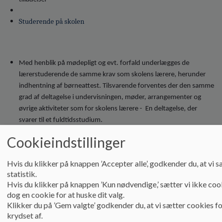
Studerende på skolen
Med henblik på mødepligt og evt. forfald underlægges de
lærerstuderende de samme krav som skolens lærere, herunder
indhentning af børneattest. Tilsvarende forventes der den samme
grad af deltagelse i undervisningen, møder, arrangementer og
øvrige aktiviteter som for skolens lærere - En deltagelse, der
svarer til et fuldtidsstudium.
Cookieindstillinger
Det forventes, at de studerende forud for praktik og samarbejdet
Hvis du klikker på knappen ’Accepter alle’, godkender du, at vi s
på skolen har orienteret sig i de relevante materialer om
statistik.
Hvis du klikker på knappen ’Kun nødvendige,’ sætter vi ikke cooki
praktikordningen i læreruddannelsen.
dog en cookie for at huske dit valg.
Klikker du på ’Gem valgte’ godkender du, at vi sætter cookies fo
krydset af.