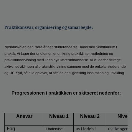
Praktikansvar, organisering og samarbejde:
Nydamskolen har i flere år haft studerende fra Haderslev Seminarium i
praktik. Vi tager derfor elementer omkring praktiktimer, vejledning og
praktikundervisning med i den nye læreruddannelse. Vi vil derfor deltage
aktivt i udviklingen af praksistilknytning sammen med de enkelte studerende
og UC-Syd, så alle oplever, at aftalen er til gensidig inspiration og udvikling.
Progressionen i praktikken er skitseret nedenfor:
Ansvar
Niveau 1
Niveau 2
Niveau
Fag
Undervise i
uv i forløb i
uv i længere