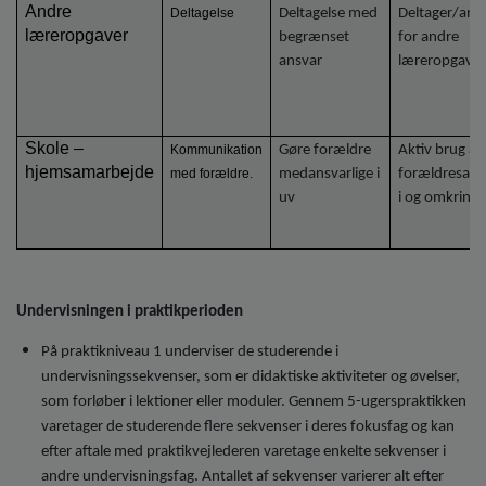
Andre
Deltagelse
Deltagelse med
Deltager/ansv
læreropgaver
begrænset
for andre
ansvar
læreropgaver
Skole –
Kommunikation
Gøre forældre
Aktiv brug af
hjemsamarbejde
med forældre.
medansvarlige i
forældresam
uv
i og omkring 
Undervisningen i praktikperioden
På praktikniveau 1 underviser de studerende i
undervisningssekvenser, som er didaktiske aktiviteter og øvelser,
som forløber i lektioner eller moduler. Gennem 5-ugerspraktikken
varetager de studerende flere sekvenser i deres fokusfag og kan
efter aftale med praktikvejlederen varetage enkelte sekvenser i
andre undervisningsfag. Antallet af sekvenser varierer alt efter