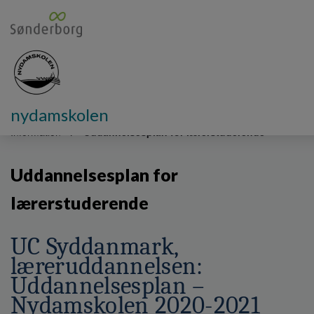
nydamskolen
G
å
Information
Uddannelsesplan for lærerstuderende
t
i
Uddannelsesplan for
l
h
lærerstuderende
o
v
e
UC Syddanmark,
d
læreruddannelsen:
i
n
Uddannelsesplan –
d
Nydamskolen 2020-2021
h