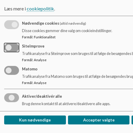
Læs mere i
cookiepolitik
.
Evaluering, modulevaluering og prøve
Nødvendige cookies
(altid nødvendig)
Disse cookies gemmer dine valg om cookieindstillinger.
Formål
:
Funktionalitet
Efter hvert afsluttet praktikforløb indkalder skolens
SiteImprove
praktikkoordinator de studerende og praktiklærerne til en fælles
Trafikanalyse fra Siteimprove som bruges til at følge de besøgendes 
mundtlig evaluering. Derudover evaluerer de studerende
Formål
:
Analyse
praktikken. Resultatet af disse evalueringer formidles til skolens
Matomo
praktiklærere, og hvis det er relevant til læreruddannelsens
Trafikanalyse fra Matomo som bruges til at følge de besøgendes brug
praktikleder.
Formål
:
Analyse
Aktiver/deaktivér alle
På grundlag af en indstilling fra praktiklæreren foretager
Brug denne kontakt til at aktivere/deaktivere alle apps.
praktikkoordinatoren ved praktikforløbets afslutning en
modulevaluering, der munder ud i bedømmelsen ”Bestået eller
Kun nødvendige
Accepter valgte
Ikke-bestået.”