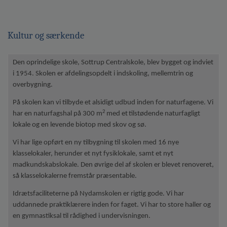
Kultur og særkende
Den oprindelige skole, Sottrup Centralskole, blev bygget og indviet
i 1954. Skolen er afdelingsopdelt i indskoling, mellemtrin og
overbygning.
På skolen kan vi tilbyde et alsidigt udbud inden for naturfagene. Vi
2
har en naturfagshal på 300 m
med et
tilstødende naturfagligt
lokale og en levende biotop med skov og sø.
Vi har lige opført en ny tilbygning til skolen med 16 nye
klasselokaler, herunder et nyt fysiklokale, samt et nyt
madkundskabslokale. Den øvrige del af skolen er blevet renoveret,
så klasselokalerne fremstår præsentable.
Idrætsfaciliteterne på Nydamskolen er rigtig gode. Vi har
uddannede praktiklærere inden for faget. Vi har to store haller og
en gymnastiksal til rådighed i undervisningen.