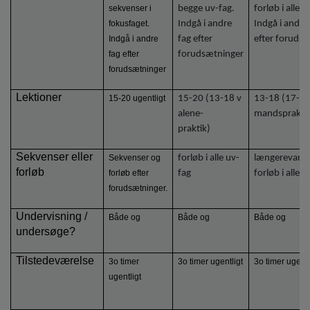
sekvenser i
begge uv-fag.
forløb i alle 3
fokusfaget.
Indgå i andre
Indgå i andre
Indgå i andre
fag efter
efter foruds
fag efter
forudsætninger
forudsætninger
Lektioner
15-20 ugentligt
15-20 (13-18 v
13-18 (17-22
alene-
mandsprakti
praktik)
Sekvenser eller
Sekvenser og
forløb i alle uv-
længerevare
forløb
forløb efter
fag
forløb i alle u
forudsætninger.
Undervisning /
Både og
Både og
Både og
undersøge?
Tilstedeværelse
3o timer
3o timer ugentligt
3o timer ugentl
ugentligt