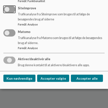
Formål
:
Funktionalitet
SiteImprove
Trafikanalyse fra Siteimprove som bruges til at følge de
Emne:
Revidering af principper
besøgendes brug af siderne
Formål
:
Analyse
Opgave:
Punktet udsættes til næste møde, da det ikke var de
nyeste principper, der var sendt ud.
Matomo
Trafikanalyse fra Matomo som bruges til at følge de besøgendes
Bemærkninger:
brug af siderne.
Formål
:
Analyse
Tovholder:
Aktiver/deaktivér alle
Proces:
Fælles drøftelse
Brug denne kontakt til at aktivere/deaktivere alle apps.
Beslutning:
Kun nødvendige
Accepter valgte
Accepter alle