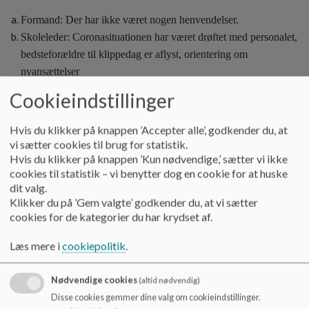
Formand: Der har ikke været nogen henvendelser.
Skoleleder: Coronasituationen har været drøftet med personalet,
bedsteforældre til klippedag er aflyst, orientering om
nyansættelser
Nyt fra FRO: Det er diskuteret om skolerne skal profilere sig
Cookieindstillinger
fælles. Der blev drøftet, hvordan man kan rekrutere til
skolebestyrelserne. Dybbøl skolen havde en god ide til at
Hvis du klikker på knappen ’Accepter alle’, godkender du, at
invitere k-forældrene.
vi sætter cookies til brug for statistik.
Hvis du klikker på knappen ’Kun nødvendige,’ sætter vi ikke
Nyt fra udvalg
cookies til statistik – vi benytter dog en cookie for at huske
dit valg.
Klikker du på ’Gem valgte’ godkender du, at vi sætter
cookies for de kategorier du har krydset af.
Punkter
:
Læs mere i
cookiepolitik
.
Nødvendige cookies
(altid nødvendig)
Disse cookies gemmer dine valg om cookieindstillinger.
17.20 – 19.15 (inklusiv spisepause)