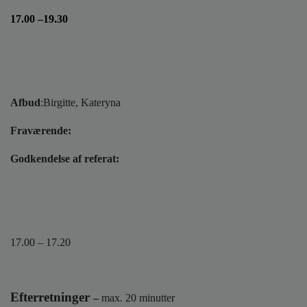
o
l
17.00 –19.30
d
e
t
Afbud
:Birgitte, Kateryna
Fraværende:
Godkendelse af referat:
17.00 – 17.20
Efterretninger
–
max. 20 minutter