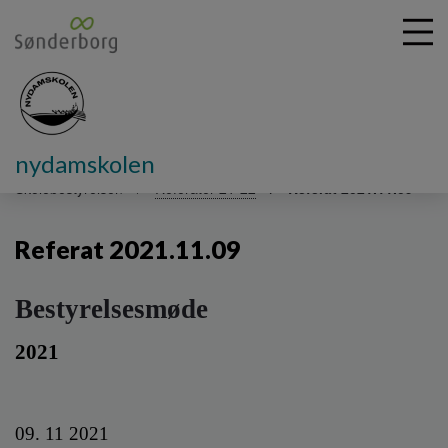
nydamskolen
G
å
Skolebestyrelsen
Referater 21-22
Referat 2021.11.09
t
i
Referat 2021.11.09
l
h
o
Bestyrelsesmøde
v
e
2021
d
i
n
d
09. 11 2021
h