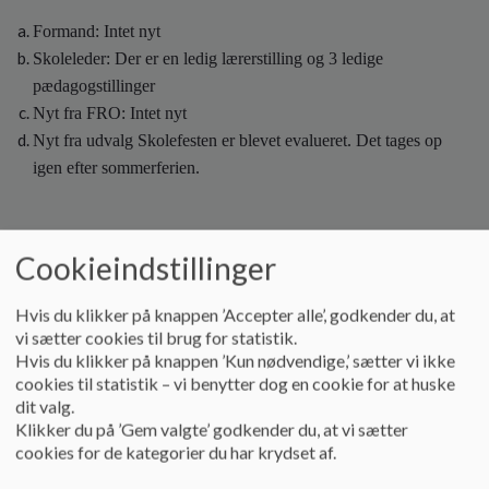
Formand: Intet nyt
Skoleleder: Der er en ledig lærerstilling og 3 ledige
pædagogstillinger
Nyt fra FRO: Intet nyt
Nyt fra udvalg Skolefesten er blevet evalueret. Det tages op
igen efter sommerferien.
17.20 – 17.30
Cookieindstillinger
Hvis du klikker på knappen ’Accepter alle’, godkender du, at
vi sætter cookies til brug for statistik.
Punkter
:
Hvis du klikker på knappen ’Kun nødvendige,’ sætter vi ikke
cookies til statistik – vi benytter dog en cookie for at huske
dit valg.
Klikker du på ’Gem valgte’ godkender du, at vi sætter
Emne:
Velkommen og præsentation til den nye bestyrelse
cookies for de kategorier du har krydset af.
Opgave: