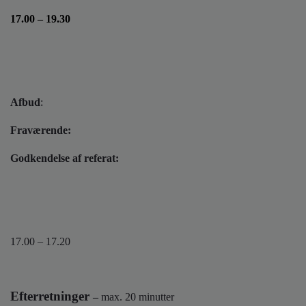
o
l
17.00 – 19.30
d
e
t
Afbud
:
Fraværende:
Godkendelse af referat:
17.00 – 17.20
Efterretninger
–
max. 20 minutter