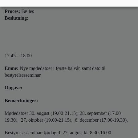
Proces:
Fælles
Beslutning:
17.45 – 18.00
Emne:
Nye mødedatoer i første halvår, samt dato til
bestyrelsesseminar
Opgave:
Bemærkninger:
Mødedatoer 30. august (19.00-21.15), 28. september (17.00-
19.30), 27. oktober (19.00-21.15), 6. december (17.00-19.30),
Bestyrelsesseminar: lørdag d. 27. august kl. 8.30-16.00