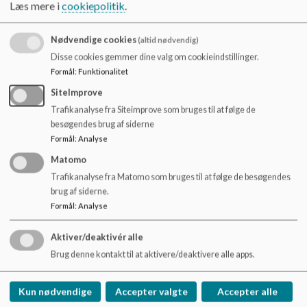
Læs mere i
cookiepolitik
.
Bemærkninger:
Nødvendige cookies
(altid nødvendig)
Tovholder:
SK og Karen
Disse cookies gemmer dine valg om cookieindstillinger.
Formål
:
Funktionalitet
Proces:
Fælles drøftelse
SiteImprove
Beslutning:
Trafikanalyse fra Siteimprove som bruges til at følge de
besøgendes brug af siderne
Formål
:
Analyse
Matomo
Trafikanalyse fra Matomo som bruges til at følge de besøgendes
17.30 – 17.45
brug af siderne.
Formål
:
Analyse
Emne:
Valg af skribent til årsberetning, samt input til punkter
Aktiver/deaktivér alle
Opgave:
Rasmus laver et udkast senest d. 16. juni.
Brug denne kontakt til at aktivere/deaktivere alle apps.
Bemærkninger:
Kun nødvendige
Accepter valgte
Accepter alle
Tovholder:
Karen